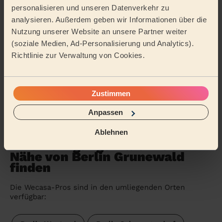
5/5
•
vor 4 Tagen
personalisieren und unseren Datenverkehr zu
Einmalige Reinigung
analysieren. Außerdem geben wir Informationen über die
Nutzung unserer Website an unsere Partner weiter
Wir sind mehr als zufrieden und können Claudia von
Herzen weiterempfehlen. Sie arbeitet unglaublich
(soziale Medien, Ad-Personalisierung und Analytics).
gründlich und hinterließ unsere Wohnung blitzsa...
Mehr
Richtlinie zur Verwaltung von Cookies.
lesen
Lucilla (Berlin)
Zustimmen
Weitere Bewertungen anzeigen
Anpassen
Ablehnen
Eine Reinigungskraft in der
Nähe von Berlin Grunewald
finden
Die Wecasa-Pros sind in den umliegenden Orten
verfügbar: