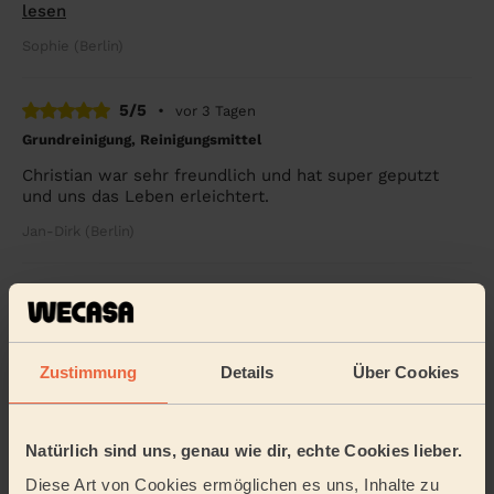
lesen
Sophie (Berlin)
5/5
•
vor 3 Tagen
Grundreinigung, Reinigungsmittel
Christian war sehr freundlich und hat super geputzt
und uns das Leben erleichtert.
Jan-Dirk (Berlin)
5/5
•
vor 2 Wochen
Regelmäßige Reinigung, Reinigungsmittel
Hamed has been helping me out for some months now.
Zustimmung
Details
Über Cookies
He is doing a thorough job. I am grateful that he is also
flexible with scheduling. I will book ...
Mehr lesen
Lena (Berlin)
Natürlich sind uns, genau wie dir, echte Cookies lieber.
Diese Art von Cookies ermöglichen es uns, Inhalte zu