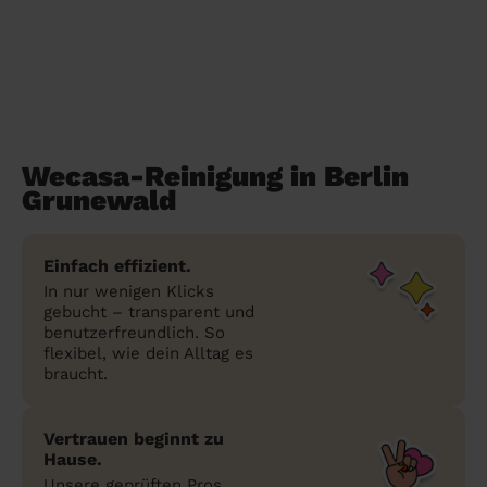
Wecasa-Reinigung in Berlin
Grunewald
Einfach effizient.
In nur wenigen Klicks
gebucht – transparent und
benutzerfreundlich. So
flexibel, wie dein Alltag es
braucht.
Vertrauen beginnt zu
Hause.
Unsere geprüften Pros