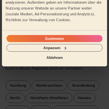
analysieren. Außerdem geben wir Informationen über die
Reinigungskräfte in der Nähe
Nutzung unserer Website an unsere Partner weiter
von Schleswig-Holstein
(soziale Medien, Ad-Personalisierung und Analytics).
Richtlinie zur Verwaltung von Cookies.
Die Wecasa-Pros sind in den folgenden Städten
verfügbar:
Zustimmen
Henstedt-Ulzburg
Norderstedt
Anpassen
Oststeinbek
Ablehnen
Auch in diesen Regionen sind wir vertreten:
Hamburg
Niedersachsen
Brandenburg
Berlin
Nordrhein-Westfalen
Hessen