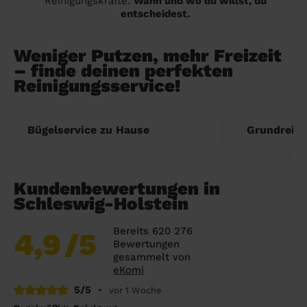
Reinigungskräfte.
Wann und wo du willst, du
entscheidest.
Weniger Putzen, mehr Freizeit
– finde deinen perfekten
Reinigungsservice!
Bügelservice zu Hause
Grundreini
Kundenbewertungen in
Schleswig-Holstein
Bereits 620 276
4,9
/5
Bewertungen
gesammelt von
eKomi
5/5
•
vor 1 Woche