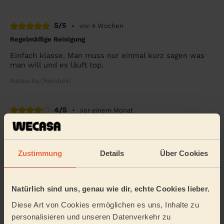
5/5
•
vor 4 Wochen
Regelmäßige Reinigung
Einfach klasse. Man muss nur einmal kurz sagen was
man will und es läuft top.
Natascha (Reinbek)
4/5
•
vor einem Monat
Grundreinigung, Reinigungsmittel
War nicht selbst da, weil ich noch in der alten Wohnung
sitze. Aber meine Mutter war ganz angetan von Omar.
Zustimmung
Details
Über Cookies
war laut ihrer Aussage höflich und freu...
Mehr lesen
Sandra (Norderstedt)
Natürlich sind uns, genau wie dir, echte Cookies lieber.
Diese Art von Cookies ermöglichen es uns, Inhalte zu
Weitere Bewertungen anzeigen
personalisieren und unseren Datenverkehr zu