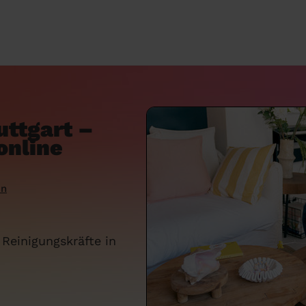
uttgart –
online
en
 Reinigungskräfte in