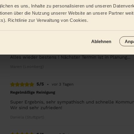
Einmalige Reinigung
ichen es uns, Inhalte zu personalisieren und unseren Datenverk
Alles top, vielen Dank!
ionen über die Nutzung unserer Website an unsere Partner weite
cs). Richtlinie zur Verwaltung von Cookies.
Annemarie (Ostfildern)
5/5
•
vor 2 Tagen
Ablehnen
Anp
Einmalige Reinigung
Alles wieder bestens ! Nächster Termin ist in Planung...
Maren (Leonberg)
5/5
•
vor 3 Tagen
Regelmäßige Reinigung
Super Ergebnis, sehr sympathisch und schnelle Kommunik
Wir sind sehr zufrieden!
Daniela (Stuttgart)