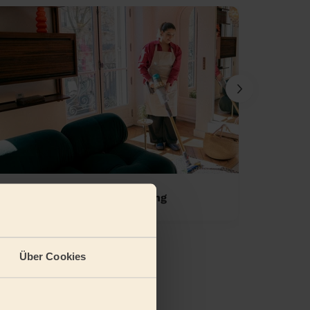
Einmalige Wohnungsreinigung
Standa
Über Cookies