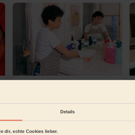
Grundreinigung
Details
ttgart
5/5
•
vor einem Tag
e dir, echte Cookies lieber.