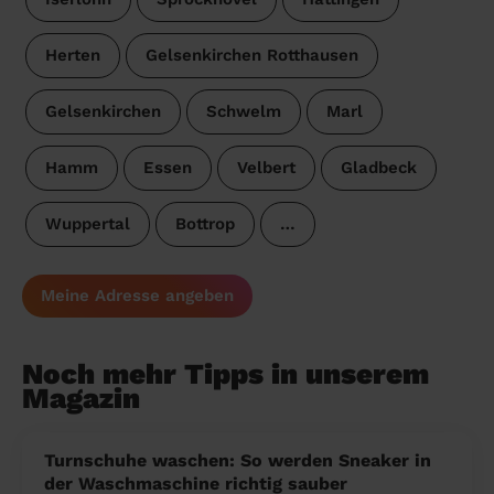
Herten
Gelsenkirchen Rotthausen
Gelsenkirchen
Schwelm
Marl
Hamm
Essen
Velbert
Gladbeck
Wuppertal
Bottrop
…
Meine Adresse angeben
Noch mehr Tipps in unserem
Magazin
Turnschuhe waschen: So werden Sneaker in
der Waschmaschine richtig sauber