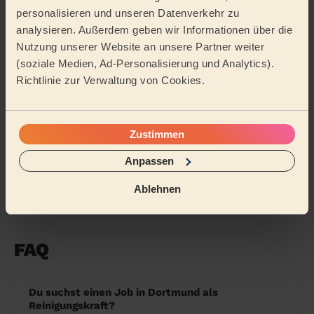
funktioniert es
personalisieren und unseren Datenverkehr zu
analysieren. Außerdem geben wir Informationen über die
7
Buche deine Haushaltshilfe – wann und wo du
Nutzung unserer Website an unsere Partner weiter
möchtest
(soziale Medien, Ad-Personalisierung und Analytics).
Richtlinie zur Verwaltung von Cookies.
8
Versicherung Haushaltshilfe: Alles, was du
2026 wissen musst
9
Zustimmen
Haushaltshilfe für Senioren: Was Angehörige
wissen sollen
Anpassen
10
Endreinigung Ferienwohnung: Was du wissen
Ablehnen
solltest
FAQ
Du suchst einen Job in Dortmund als
Reinigungskraft?