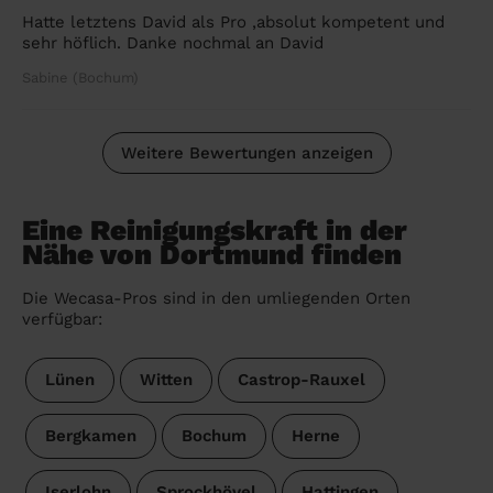
Hatte letztens David als Pro ,absolut kompetent und
sehr höflich. Danke nochmal an David
Sabine (Bochum)
Weitere Bewertungen anzeigen
Eine Reinigungskraft in der
Nähe von Dortmund finden
Die Wecasa-Pros sind in den umliegenden Orten
verfügbar:
Lünen
Witten
Castrop-Rauxel
Bergkamen
Bochum
Herne
Iserlohn
Sprockhövel
Hattingen