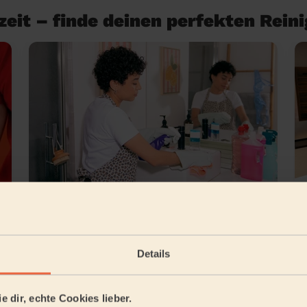
eit – finde deinen perfekten Rein
Grundreinigung
Details
e dir, echte Cookies lieber.
ligenhaus