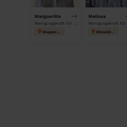
Margueritte
Melissa
Reinigungskraft für deinen Haushalt
Wuppertal
Düsseldorf