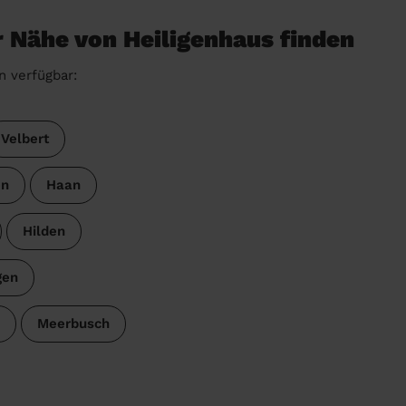
r Nähe von Heiligenhaus finden
n verfügbar:
Velbert
en
Haan
Hilden
gen
Meerbusch