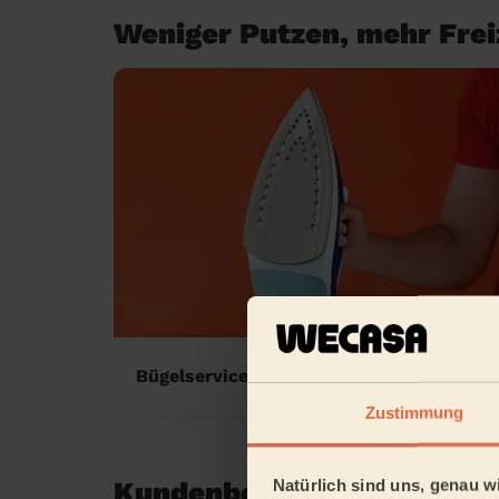
Weniger Putzen, mehr Freiz
Bügelservice zu Hause
Zustimmung
Natürlich sind uns, genau wi
Kundenbewertungen in Hei