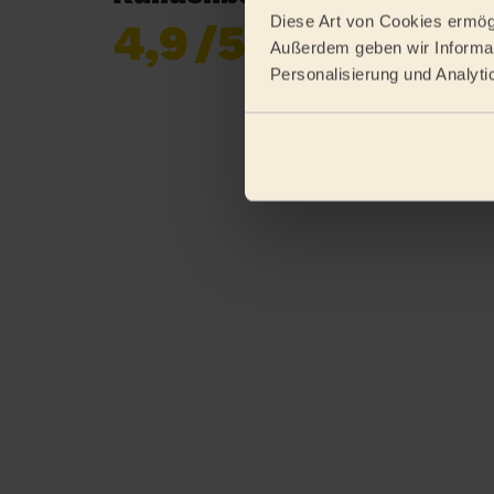
Diese Art von Cookies ermögl
4,9
/5
Bereits 619 677
Außerdem geben wir Informat
Bewertungen
Personalisierung und Analyti
gesammelt von
eKomi