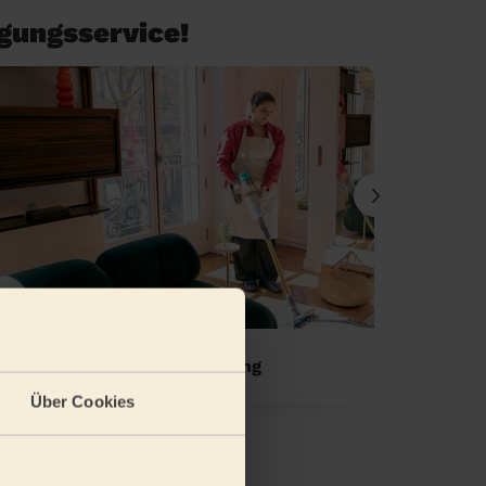
igungsservice!
Einmalige Wohnungsreinigung
Standa
Über Cookies