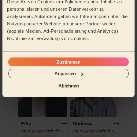
Diese Art von Cookies ermöglichen es uns, Inhalte zu
personalisieren und unseren Datenverkehr zu
analysieren. Außerdem geben wir Informationen über die
Nutzung unserer Website an unsere Partner weiter
(soziale Medien, Ad-Personalisierung und Analytics).
Anna-Karina
Linda
Richtlinie zur Verwaltung von Cookies.
Reinigungskraft für deinen Haushalt
Reinigungskraft für deinen Haushalt
Moers
Essen
Zustimmen
Anpassen
Ablehnen
Filiz
Melissa
Reinigungskraft für deinen Haushalt
Reinigungskraft für deinen Haushalt