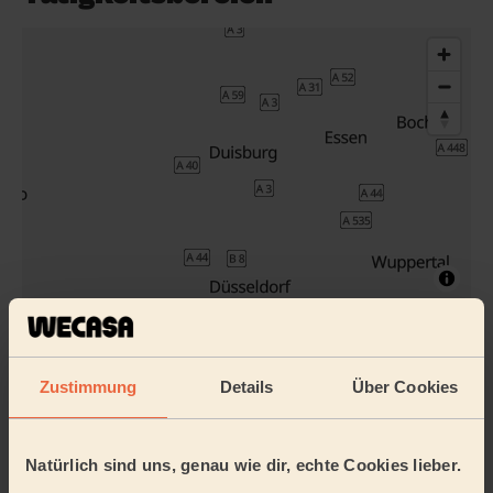
An meine Adresse buchen
Weitere Pros entdecken
Zustimmung
Details
Über Cookies
Natürlich sind uns, genau wie dir, echte Cookies lieber.