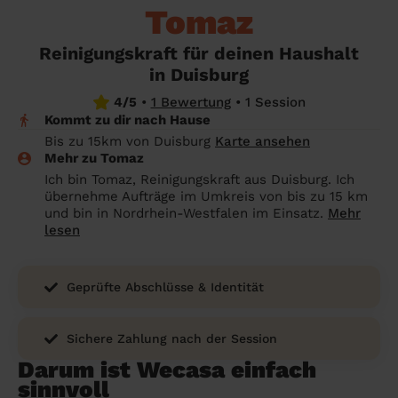
Angehörige wissen sollen
Tomaz
Überall in Deutschland
Bochum
Endreinigung Ferienwohnung: Was du
Reinigungskraft für deinen Haushalt
wissen solltest
Städte
Wuppertal
in Duisburg
Haushaltshilfe anmelden: Lohnt es sich?
Bonn
Die Regionen
4/5
•
1 Bewertung
•
1 Session
Kommt zu dir nach Hause
Putzfrau Stundenlohn 2026: Was kostet
Unsere Artikel haushaltshilfe
Oberhausen
Bis zu 15km von Duisburg
Karte ansehen
eine Reinigungskraft wirklich?
Mehr zu Tomaz
Hagen
Ich bin Tomaz, Reinigungskraft aus Duisburg. Ich
Was verdient eine Putzfrau schwarz -
übernehme Aufträge im Umkreis von bis zu 15 km
Hamm
Kosten, Risiken und warum sich legale
und bin in Nordrhein-Westfalen im Einsatz.
Mehr
Alternativen mehr lohnen
lesen
Leverkusen
Geprüfte Abschlüsse & Identität
Sichere Zahlung nach der Session
Darum ist Wecasa einfach
sinnvoll