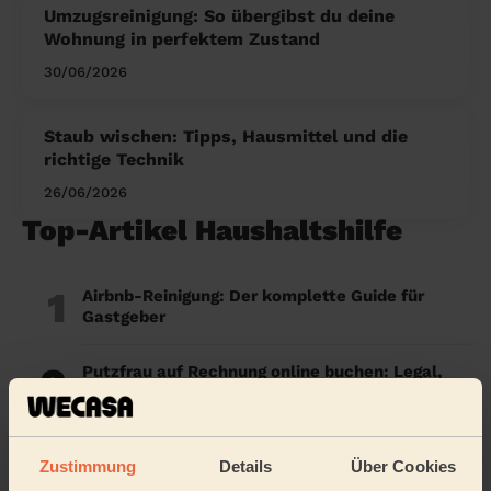
Umzugsreinigung: So übergibst du deine
Wohnung in perfektem Zustand
30/06/2026
Staub wischen: Tipps, Hausmittel und die
richtige Technik
26/06/2026
Top-Artikel Haushaltshilfe
1
Airbnb-Reinigung: Der komplette Guide für
Gastgeber
2
Putzfrau auf Rechnung online buchen: Legal,
flexibel & steuerlich absetzbar
3
Warum Wecasa?
Zustimmung
Details
Über Cookies