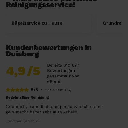
Reinigungsservice!
Bügelservice zu Hause
Grundreini
Kundenbewertungen in
Duisburg
Bereits 619 677
4,9
/5
Bewertungen
gesammelt von
eKomi
5/5
•
vor einem Tag
Regelmäßige Reinigung
Gründlich, freundlich und genau wie ich es mir
gewünscht habe: sehr gute Arbeit!
Jonathan (Krefeld)