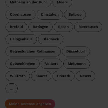
Mülheim an der Ruhr
Moers
Oberhausen
Dinslaken
Bottrop
Krefeld
Ratingen
Essen
Meerbusch
Heiligenhaus
Gladbeck
Gelsenkirchen Rotthausen
Düsseldorf
Gelsenkirchen
Velbert
Mettmann
Wülfrath
Kaarst
Erkrath
Neuss
…
Meine Adresse angeben