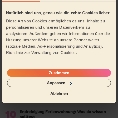
4
Wer wir sind – Wecasa hinter den Kulissen
Natürlich sind uns, genau wie dir, echte Cookies lieber.
Anderes Wort für Putzfrau – moderne,
5
respektvolle und geschlechtsneutrale
Diese Art von Cookies ermöglichen es uns, Inhalte zu
Alternativen
personalisieren und unseren Datenverkehr zu
analysieren. Außerdem geben wir Informationen über die
6
Haushaltshilfe steuerlich absetzen – so
Nutzung unserer Website an unsere Partner weiter
funktioniert es
(soziale Medien, Ad-Personalisierung und Analytics).
Richtlinie zur Verwaltung von Cookies.
7
Buche deine Haushaltshilfe – wann und wo du
möchtest
Zustimmen
8
Versicherung Haushaltshilfe: Alles, was du
2026 wissen musst
Anpassen
9
Ablehnen
Haushaltshilfe für Senioren: Was Angehörige
wissen sollen
10
Endreinigung Ferienwohnung: Was du wissen
solltest