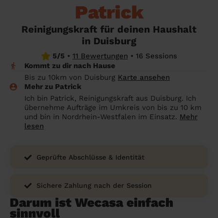
Angehörige wissen sollen
Patrick
Überall in Deutschland
Bochum
Endreinigung Ferienwohnung: Was du
Reinigungskraft für deinen Haushalt
wissen solltest
Städte
Wuppertal
in Duisburg
Haushaltshilfe anmelden: Lohnt es sich?
Bonn
Die Regionen
5/5
•
11 Bewertungen
•
16 Sessions
Kommt zu dir nach Hause
Putzfrau Stundenlohn 2026: Was kostet
Unsere Artikel haushaltshilfe
Oberhausen
Bis zu 10km von Duisburg
Karte ansehen
eine Reinigungskraft wirklich?
Mehr zu Patrick
Hagen
Ich bin Patrick, Reinigungskraft aus Duisburg. Ich
Was verdient eine Putzfrau schwarz -
übernehme Aufträge im Umkreis von bis zu 10 km
Hamm
Kosten, Risiken und warum sich legale
und bin in Nordrhein-Westfalen im Einsatz.
Mehr
Alternativen mehr lohnen
lesen
Leverkusen
Geprüfte Abschlüsse & Identität
Sichere Zahlung nach der Session
Darum ist Wecasa einfach
sinnvoll