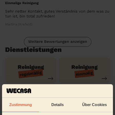
Einmalige Reinigung
Sehr netter Kontakt, gutes Verständnis von dem was zu
tun ist, bin total zufrieden!
Martina (Krefeld)
Weitere Bewertungen anzeigen
Dienstleistungen
Reinigung
Reinigung
regelmäßig
einmalig
Reinigung
Reinigung der
gründlich
Ferienwohnung
Zustimmung
Details
Über Cookies