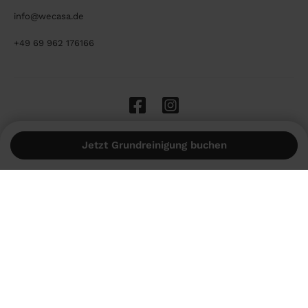
info@wecasa.de
+49 69 962 176166
Jetzt Grundreinigung buchen
Zahlungsmethoden
Impressum
AGB
Datenschutzrichtlinie
Cookies
🇩🇪 Deutschland