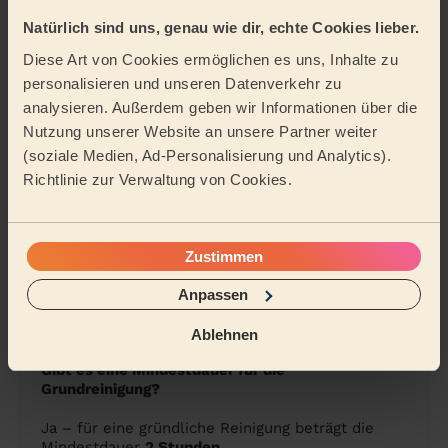
Natürlich sind uns, genau wie dir, echte Cookies lieber.
Adresse eingeben – vollständig mit Straße,
Hausnummer & PLZ
Diese Art von Cookies ermöglichen es uns, Inhalte zu
Dienstleistung wählen – hier:
personalisieren und unseren Datenverkehr zu
Grundreinigung
Termin und Dauer festlegen – buchbar bis 2
analysieren. Außerdem geben wir Informationen über die
Stunden im Voraus
Nutzung unserer Website an unsere Partner weiter
Zahlungsdaten angeben – abgerechnet wird
(soziale Medien, Ad-Personalisierung und Analytics).
erst nach Abschluss der Reinigung
Richtlinie zur Verwaltung von Cookies.
Du erhältst ein passendes Angebot – du
kannst annehmen, verschieben oder
ablehnen
Wir begleiten dich vom ersten Klick bis zum
Zustimmen
letzten Wisch.
Anpassen
Ablehnen
Gibt es eine Mindestdauer für die
Grundreinigung?
Ja – für eine gründliche Reinigung beträgt die
Mindestdauer
2 Stunden
.