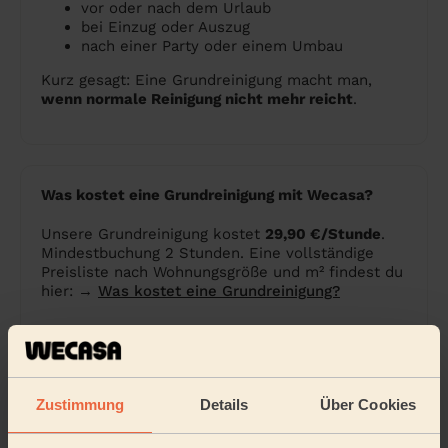
vor oder nach dem Urlaub
bei Einzug oder Auszug
nach einer Party oder einem Umbau
Kurz gesagt: Eine Grundreinigung macht man,
wenn normale Reinigung nicht mehr reicht
.
Was kostet eine Grundreinigung mit Wecasa?
Unsere Grundreinigung kostet
29,90 €/Stunde
.
Mindestbuchung 2 Stunden. Eine vollständige
Preisliste nach Wohnungsgröße und m² findest du
hier: →
Was kostet eine Grundreinigung?
Wie buche ich eine Grundreinigung mit Wecasa?
Zustimmung
Details
Über Cookies
Einfach über unsere App oder Website – in
wenigen Schritten: