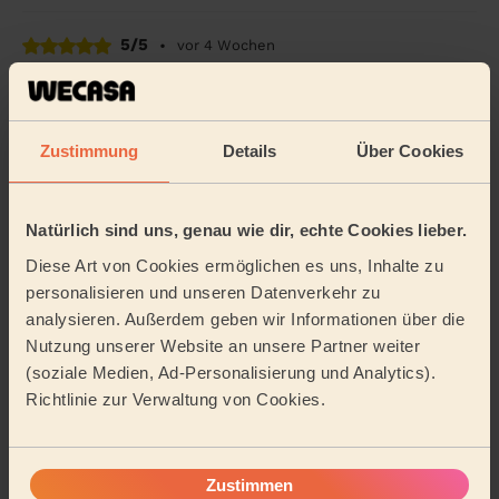
5/5
•
vor 4 Wochen
Einmalige Reinigung
Sehr sympathischer und höflicher Mensch. Er hat alles
schnell und unkompliziert gereinigt, worum gebeten
Zustimmung
Details
Über Cookies
wurde, obwohl es einiges zu tun gab. Danke...
Mehr
lesen
Nicola (Herne)
Natürlich sind uns, genau wie dir, echte Cookies lieber.
Diese Art von Cookies ermöglichen es uns, Inhalte zu
5/5
•
vor 2 Monaten
personalisieren und unseren Datenverkehr zu
Einmalige Reinigung
analysieren. Außerdem geben wir Informationen über die
Pünktlich und sofort startklar. Sehr freundlich. Alles
Nutzung unserer Website an unsere Partner weiter
prima. Die Reinigung mit dem Dampfgerät fand ich sehr
(soziale Medien, Ad-Personalisierung und Analytics).
gut.
Richtlinie zur Verwaltung von Cookies.
Thomas (Gelsenkirchen)
Zustimmen
Weitere Bewertungen anzeigen