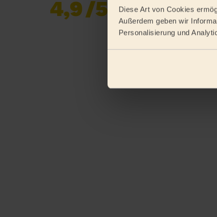
4,9
/5
Bereits 618 687
Diese Art von Cookies ermögl
Bewertungen
Außerdem geben wir Informat
gesammelt von
Personalisierung und Analyti
eKomi