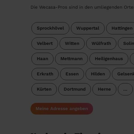
Die Wecasa-Pros sind in den umliegenden Orte
Sprockhövel
Wuppertal
Hattingen
Velbert
Witten
Wülfrath
Soli
Haan
Mettmann
Heiligenhaus
Erkrath
Essen
Hilden
Gelsenk
Kürten
Dortmund
Herne
…
Meine Adresse angeben