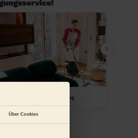
igungsservice!
Einmalige Wohnungsreinigung
Standa
Über Cookies