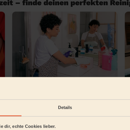
eit – finde deinen perfekten Rein
Grundreinigung
Details
chwelm
e dir, echte Cookies lieber.