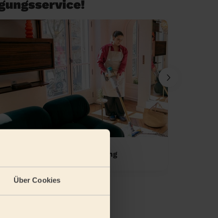
igungsservice!
Einmalige Wohnungsreinigung
Standa
Über Cookies