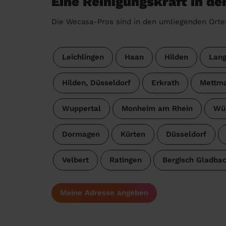
Eine Reinigungskraft in de
Die Wecasa-Pros sind in den umliegenden Orte
Leichlingen
Haan
Hilden
Lang
Hilden, Düsseldorf
Erkrath
Mettm
Wuppertal
Monheim am Rhein
Wül
Dormagen
Kürten
Düsseldorf
Velbert
Ratingen
Bergisch Gladba
Meine Adresse angeben