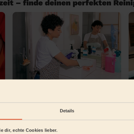
eit – finde deinen perfekten Rein
Grundreinigung
Details
lingen
e dir, echte Cookies lieber.