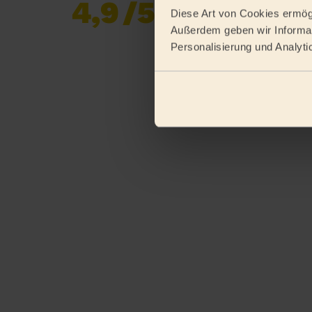
4,9
/5
Bereits 620 852
Diese Art von Cookies ermögl
Bewertungen
Außerdem geben wir Informat
gesammelt von
Personalisierung und Analyti
eKomi