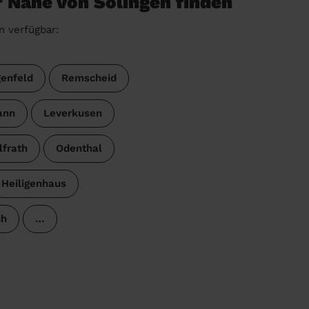
r Nähe von Solingen finden
n verfügbar:
enfeld
Remscheid
ann
Leverkusen
frath
Odenthal
Heiligenhaus
ch
…