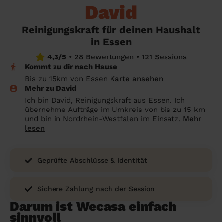
Angehörige wissen sollen
David
Überall in Deutschland
Bochum
Endreinigung Ferienwohnung: Was du
Reinigungskraft für deinen Haushalt
wissen solltest
Städte
Wuppertal
in Essen
Haushaltshilfe anmelden: Lohnt es sich?
Bonn
Die Regionen
4,3/5
•
28 Bewertungen
•
121 Sessions
Kommt zu dir nach Hause
Putzfrau Stundenlohn 2026: Was kostet
Unsere Artikel haushaltshilfe
Oberhausen
Bis zu 15km von Essen
Karte ansehen
eine Reinigungskraft wirklich?
Mehr zu David
Hagen
Ich bin David, Reinigungskraft aus Essen. Ich
Was verdient eine Putzfrau schwarz -
übernehme Aufträge im Umkreis von bis zu 15 km
Hamm
Kosten, Risiken und warum sich legale
und bin in Nordrhein-Westfalen im Einsatz.
Mehr
Alternativen mehr lohnen
lesen
Leverkusen
Geprüfte Abschlüsse & Identität
Sichere Zahlung nach der Session
Darum ist Wecasa einfach
sinnvoll