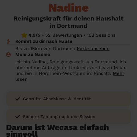
Angehörige wissen sollen
Nadine
Überall in Deutschland
Bochum
Endreinigung Ferienwohnung: Was du
Reinigungskraft für deinen Haushalt
wissen solltest
Städte
Wuppertal
in Dortmund
Haushaltshilfe anmelden: Lohnt es sich?
Bonn
Die Regionen
4,9/5
•
52 Bewertungen
•
108 Sessions
Kommt zu dir nach Hause
Putzfrau Stundenlohn 2026: Was kostet
Unsere Artikel haushaltshilfe
Oberhausen
Bis zu 15km von Dortmund
Karte ansehen
eine Reinigungskraft wirklich?
Mehr zu Nadine
Hagen
Ich bin Nadine, Reinigungskraft aus Dortmund. Ich
Was verdient eine Putzfrau schwarz -
übernehme Aufträge im Umkreis von bis zu 15 km
Hamm
Kosten, Risiken und warum sich legale
und bin in Nordrhein-Westfalen im Einsatz.
Mehr
Alternativen mehr lohnen
lesen
Leverkusen
Geprüfte Abschlüsse & Identität
Sichere Zahlung nach der Session
Darum ist Wecasa einfach
sinnvoll