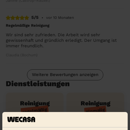
Janine (Castrop-Rauxel)
5/5
•
vor 10 Monaten
Regelmäßige Reinigung
Wir sind sehr zufrieden. Die Arbeit wird sehr
gewissenhaft und gründlich erledigt. Der Umgang ist
immer freundlich.
Claudia (Bochum)
Weitere Bewertungen anzeigen
Dienstleistungen
Reinigung
Reinigung
regelmäßig
einmalig