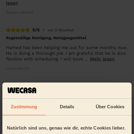
lesen
Sophie (Berlin)
5/5
•
vor 2 Wochen
Regelmäßige Reinigung, Reinigungsmittel
Hamed has been helping me out for some months now.
He is doing a thorough job. I am grateful that he is also
flexible with scheduling. I will book ...
Mehr lesen
Lena (Berlin)
5/5
•
vor 3 Tagen
Einmalige Reinigung
Wir sind mehr als zufrieden und können Claudia von
Zustimmung
Details
Über Cookies
Herzen weiterempfehlen. Sie arbeitet unglaublich
gründlich und hinterließ unsere Wohnung blitzsa...
Mehr
lesen
Natürlich sind uns, genau wie dir, echte Cookies lieber.
Lucilla (Berlin)