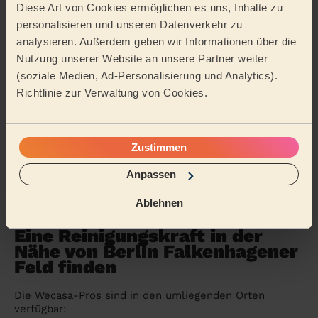
Diese Art von Cookies ermöglichen es uns, Inhalte zu
personalisieren und unseren Datenverkehr zu
5/5
•
vor 3 Tagen
analysieren. Außerdem geben wir Informationen über die
Regelmäßige Reinigung
Nutzung unserer Website an unsere Partner weiter
Es war nicht Araujo hier sondern Claudia. Darüber
(soziale Medien, Ad-Personalisierung und Analytics).
wurde ich nicht informiert. Sie war sehr fleißig und
Richtlinie zur Verwaltung von Cookies.
gewissenhaft. Leider hatte ich zu wenig Zeit...
Mehr
lesen
Sibylle (Berlin)
Zustimmen
Anpassen
Weitere Bewertungen anzeigen
Ablehnen
Eine Reinigungskraft in der
Nähe von Berlin Falkenhagener
Feld finden
Die Wecasa-Pros sind in den umliegenden Orten
verfügbar: