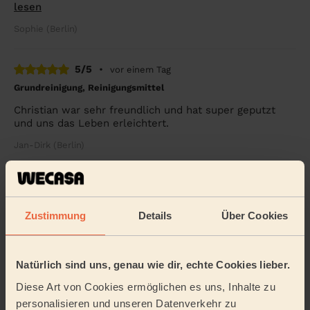
lesen
Sophie (Berlin)
5/5
•
vor einem Tag
Grundreinigung, Reinigungsmittel
Christian war sehr freundlich und hat super geputzt
und uns das Leben erleichtert.
Jan-Dirk (Berlin)
5/5
•
vor 2 Wochen
Regelmäßige Reinigung, Reinigungsmittel
Zustimmung
Details
Über Cookies
Hamed has been helping me out for some months now.
He is doing a thorough job. I am grateful that he is also
flexible with scheduling. I will book ...
Mehr lesen
Natürlich sind uns, genau wie dir, echte Cookies lieber.
Lena (Berlin)
Diese Art von Cookies ermöglichen es uns, Inhalte zu
personalisieren und unseren Datenverkehr zu