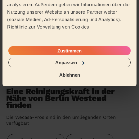
5/5
•
vor 2 Tagen
analysieren. Außerdem geben wir Informationen über die
Einmalige Reinigung
Nutzung unserer Website an unsere Partner weiter
(soziale Medien, Ad-Personalisierung und Analytics).
Wir sind mehr als zufrieden und können Claudia von
Herzen weiterempfehlen. Sie arbeitet unglaublich
Richtlinie zur Verwaltung von Cookies.
gründlich und hinterließ unsere Wohnung blitzsa...
Mehr
lesen
Lucilla (Berlin)
Zustimmen
Anpassen
Weitere Bewertungen anzeigen
Ablehnen
Eine Reinigungskraft in der
Nähe von Berlin Westend
finden
Die Wecasa-Pros sind in den umliegenden Orten
verfügbar: