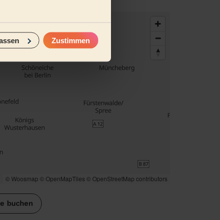
assen
Zustimmen
© Woosmap
© OpenMapTiles
© OpenStreetMap contributors
se buchen