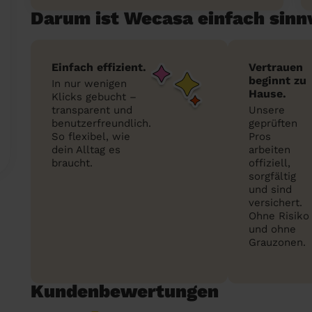
Darum ist Wecasa einfach sinn
Einfach effizient.
Vertrauen
beginnt zu
In nur wenigen
Hause.
Klicks gebucht –
transparent und
Unsere
benutzerfreundlich.
geprüften
So flexibel, wie
Pros
dein Alltag es
arbeiten
braucht.
offiziell,
sorgfältig
und sind
versichert.
Ohne Risiko
und ohne
Grauzonen.
Kundenbewertungen