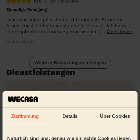
5/5
•
vor 3 Monaten
Einmalige Reinigung
Jose war super pünktlich und freundlich. Er hat die
Arbeit zügig, selbstständig und gut erledigt. Ich kann
ihn empfehlen und werde gerne wieder b...
Mehr lesen
Andrea (Berlin)
Weitere Bewertungen anzeigen
Dienstleistungen
Reinigung
Reinigung
regelmäßig
einmalig
Zustimmung
Details
Über Cookies
Reinigung
gründlich
Natürlich sind uns, genau wie dir, echte Cookies lieber.