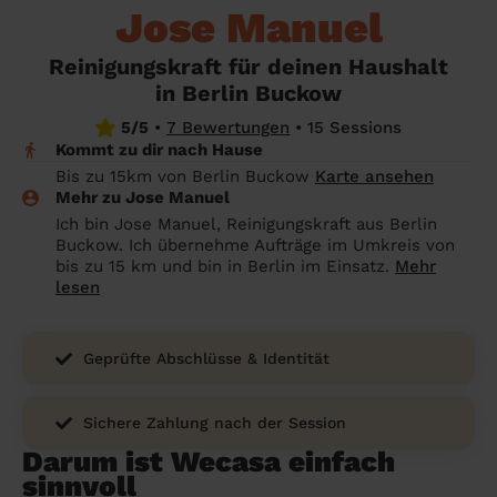
Angehörige wissen sollen
Jose Manuel
Überall in Deutschland
Bochum
Endreinigung Ferienwohnung: Was du
Reinigungskraft für deinen Haushalt
wissen solltest
Städte
Wuppertal
in Berlin Buckow
Haushaltshilfe anmelden: Lohnt es sich?
Bonn
Die Regionen
5/5
•
7 Bewertungen
•
15 Sessions
Kommt zu dir nach Hause
Putzfrau Stundenlohn 2026: Was kostet
Unsere Artikel haushaltshilfe
Oberhausen
Bis zu 15km von Berlin Buckow
Karte ansehen
eine Reinigungskraft wirklich?
Mehr zu Jose Manuel
Hagen
Ich bin Jose Manuel, Reinigungskraft aus Berlin
Was verdient eine Putzfrau schwarz -
Buckow. Ich übernehme Aufträge im Umkreis von
Hamm
Kosten, Risiken und warum sich legale
bis zu 15 km und bin in Berlin im Einsatz.
Mehr
Alternativen mehr lohnen
lesen
Leverkusen
Geprüfte Abschlüsse & Identität
Sichere Zahlung nach der Session
Darum ist Wecasa einfach
sinnvoll