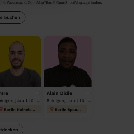
© Woosmap
© OpenMapTiles
© OpenStreetMap contributors
se buchen
mre
Alain Didie
Reinigungskraft für deinen Haushalt
Reinigungskraft für deinen Haushalt
Berlin Heinelsdorf
Berlin Spandau
ntdecken