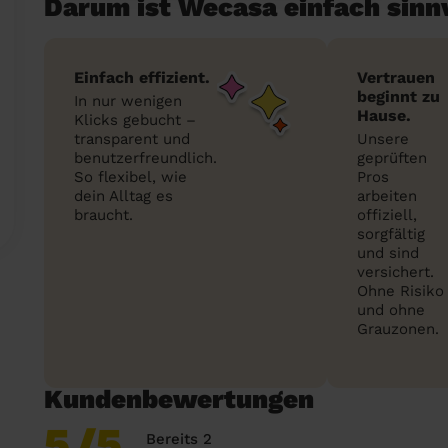
Darum ist Wecasa einfach sinn
Einfach effizient.
Vertrauen
beginnt zu
In nur wenigen
Hause.
Klicks gebucht –
transparent und
Unsere
benutzerfreundlich.
geprüften
So flexibel, wie
Pros
dein Alltag es
arbeiten
braucht.
offiziell,
sorgfältig
und sind
versichert.
Ohne Risiko
und ohne
Grauzonen.
Kundenbewertungen
5
/5
Bereits 2