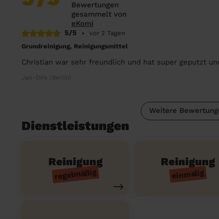
Bewertungen
gesammelt von
eKomi
5/5
•
vor 2 Tagen
Grundreinigung, Reinigungsmittel
Christian war sehr freundlich und hat super geputzt un
Jan-Dirk (Berlin)
Weitere Bewertung
Dienstleistungen
Reinigung
Reinigung
regelmäßig
einmalig