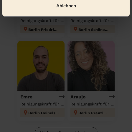
Ablehnen
Agbota
Anastasia
Reinigungskraft für deinen Haushalt
Reinigungskraft für deinen Haushalt
Berlin Friedrichshain
Berlin Schöneberg
Emre
Araujo
Reinigungskraft für deinen Haushalt
Reinigungskraft für deinen Haushalt
Berlin Heinelsdorf
Berlin Prenzlauer Berg