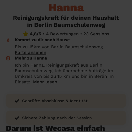
Angehörige wissen sollen
Hanna
Überall in Deutschland
Bochum
Endreinigung Ferienwohnung: Was du
Reinigungskraft für deinen Haushalt
wissen solltest
Städte
Wuppertal
in Berlin Baumschulenweg
Haushaltshilfe anmelden: Lohnt es sich?
Bonn
Die Regionen
4,8/5
•
4 Bewertungen
•
23 Sessions
Kommt zu dir nach Hause
Putzfrau Stundenlohn 2026: Was kostet
Unsere Artikel haushaltshilfe
Oberhausen
Bis zu 15km von Berlin Baumschulenweg
eine Reinigungskraft wirklich?
Karte ansehen
Hagen
Mehr zu Hanna
Was verdient eine Putzfrau schwarz -
Ich bin Hanna, Reinigungskraft aus Berlin
Hamm
Kosten, Risiken und warum sich legale
Baumschulenweg. Ich übernehme Aufträge im
Alternativen mehr lohnen
Umkreis von bis zu 15 km und bin in Berlin im
Leverkusen
Einsatz.
Mehr lesen
Geprüfte Abschlüsse & Identität
Sichere Zahlung nach der Session
Darum ist Wecasa einfach