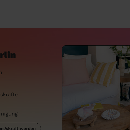
rlin
n
skräfte
inigung
ngskraft werden