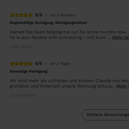
5/5
•
vor 2 Wochen
Regelmäßige Reinigung, Reinigungsmittel
Hamed has been helping me out for some months now. He 
he is also flexible with scheduling. I will book ...
Mehr le
Lena (Berlin)
5/5
•
vor 2 Tagen
Einmalige Reinigung
Wir sind mehr als zufrieden und können Claudia von Her
gründlich und hinterließ unsere Wohnung blitzsa...
Mehr 
Lucilla (Berlin)
Weitere Bewertunge