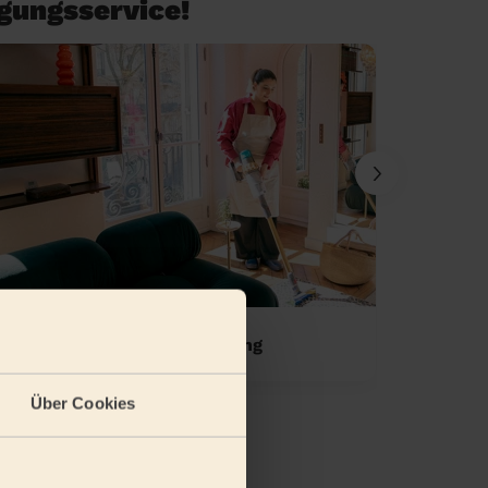
igungsservice!
Einmalige Wohnungsreinigung
Standa
Über Cookies