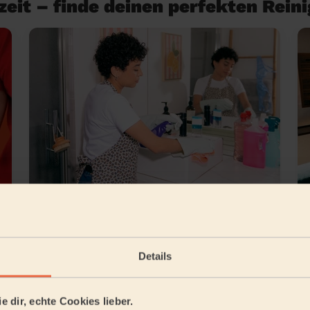
eit – finde deinen perfekten Rein
Grundreinigung
Details
lin Mariendorf
e dir, echte Cookies lieber.