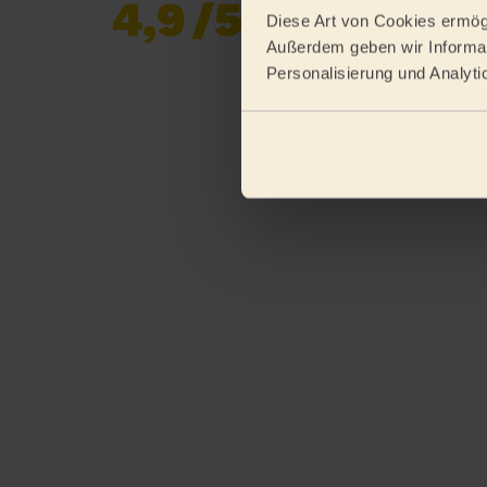
4,9
/5
Bereits 619 677
Diese Art von Cookies ermögl
Bewertungen
Außerdem geben wir Informat
gesammelt von
Personalisierung und Analyti
eKomi