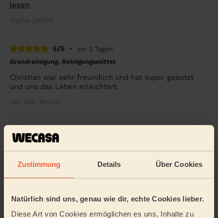
lesen
Sophie (Berlin)
5/5
•
vor 3 Tagen
Grundreinigung, Reinigungsmittel
Christian war sehr freundlich und hat super geputzt
und uns das Leben erleichtert.
Jan-Dirk (Berlin)
5/5
•
vor 2 Wochen
Regelmäßige Reinigung, Reinigungsmittel
Hamed has been helping me out for some months now.
Zustimmung
Details
Über Cookies
He is doing a thorough job. I am grateful that he is also
flexible with scheduling. I will book ...
Mehr lesen
Lena (Berlin)
Natürlich sind uns, genau wie dir, echte Cookies lieber.
Diese Art von Cookies ermöglichen es uns, Inhalte zu