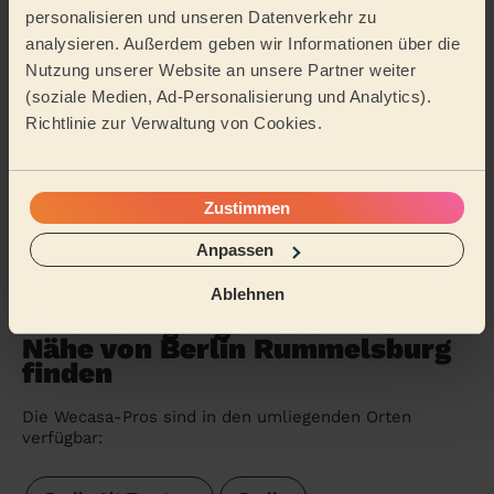
5/5
•
vor 4 Tagen
personalisieren und unseren Datenverkehr zu
Einmalige Reinigung
analysieren. Außerdem geben wir Informationen über die
Nutzung unserer Website an unsere Partner weiter
Wir sind mehr als zufrieden und können Claudia von
Herzen weiterempfehlen. Sie arbeitet unglaublich
(soziale Medien, Ad-Personalisierung und Analytics).
gründlich und hinterließ unsere Wohnung blitzsa...
Mehr
Richtlinie zur Verwaltung von Cookies.
lesen
Lucilla (Berlin)
Zustimmen
Weitere Bewertungen anzeigen
Anpassen
Ablehnen
Eine Reinigungskraft in der
Nähe von Berlin Rummelsburg
finden
Die Wecasa-Pros sind in den umliegenden Orten
verfügbar: