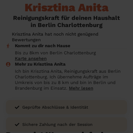
Angehörige wissen sollen
Krisztina Anita
Überall in Deutschland
Bochum
Endreinigung Ferienwohnung: Was du
Reinigungskraft für deinen Haushalt
wissen solltest
Städte
Wuppertal
in Berlin Charlottenburg
Haushaltshilfe anmelden: Lohnt es sich?
Bonn
Die Regionen
Krisztina Anita hat noch nicht genügend
Bewertungen
Putzfrau Stundenlohn 2026: Was kostet
Unsere Artikel haushaltshilfe
Oberhausen
Kommt zu dir nach Hause
eine Reinigungskraft wirklich?
Bis zu 8km von Berlin Charlottenburg
Hagen
Karte ansehen
Was verdient eine Putzfrau schwarz -
Mehr zu Krisztina Anita
Hamm
Kosten, Risiken und warum sich legale
Ich bin Krisztina Anita, Reinigungskraft aus Berlin
Alternativen mehr lohnen
Charlottenburg. Ich übernehme Aufträge im
Leverkusen
Umkreis von bis zu 8 km und bin in Berlin und
Brandenburg im Einsatz.
Mehr lesen
Geprüfte Abschlüsse & Identität
Sichere Zahlung nach der Session