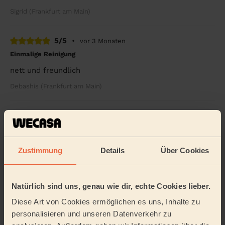
Sigrid (Frankfurt am Main)
5/5
•
vor 3 Monaten
Einmalige Reinigung
nett und freundlich
Debashis (Frankfurt am Main)
5/5
•
vor 1 Woche
Einmalige Reinigung
sehr freundlich und competent
Zustimmung
Details
Über Cookies
Debashis (Frankfurt am Main)
Natürlich sind uns, genau wie dir, echte Cookies lieber.
5/5
•
vor 2 Wochen
Diese Art von Cookies ermöglichen es uns, Inhalte zu
Regelmäßige Reinigung
personalisieren und unseren Datenverkehr zu
Jennifer war super effizient, rücksichtsvoll und