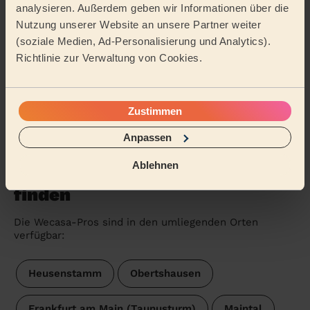
5/5
•
vor 2 Wochen
analysieren. Außerdem geben wir Informationen über die
Nutzung unserer Website an unsere Partner weiter
Einmalige Reinigung
(soziale Medien, Ad-Personalisierung und Analytics).
sehr freundlich und competent
Richtlinie zur Verwaltung von Cookies.
Debashis (Frankfurt am Main)
Zustimmen
Weitere Bewertungen anzeigen
Anpassen
Eine Reinigungskraft in der
Ablehnen
Nähe von Offenbach am Main
finden
Die Wecasa-Pros sind in den umliegenden Orten
verfügbar:
Heusenstamm
Obertshausen
Frankfurt am Main (Taunusturm)
Maintal