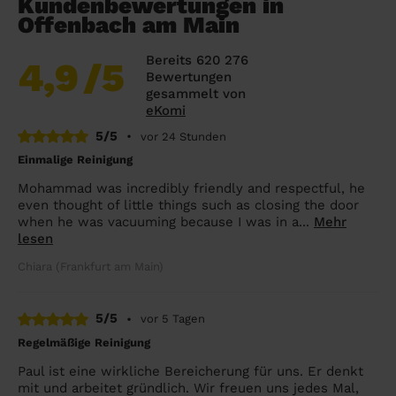
Kundenbewertungen in
Offenbach am Main
Bereits 620 276
4,9
/5
Bewertungen
gesammelt von
eKomi
5/5
•
vor 24 Stunden
Einmalige Reinigung
Mohammad was incredibly friendly and respectful, he
even thought of little things such as closing the door
when he was vacuuming because I was in a...
Mehr
lesen
Chiara (Frankfurt am Main)
5/5
•
vor 5 Tagen
Regelmäßige Reinigung
Paul ist eine wirkliche Bereicherung für uns. Er denkt
mit und arbeitet gründlich. Wir freuen uns jedes Mal,