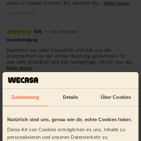
wenn er wieder kommt. Bis nächste Wo...
Mehr lesen
Laura (Maintal)
5/5
•
vor 2 Wochen
Grundreinigung
Raymond war sehr freundlich und hat uns die
Unsicherheit vor der ersten Buchung genommen. Er
war sehr gründlich und hat nachgefragt, ob wir uns da...
Mehr lesen
Sigrid (Frankfurt am Main)
5/5
•
vor 3 Monaten
Zustimmung
Details
Über Cookies
Einmalige Reinigung
nett und freundlich
Natürlich sind uns, genau wie dir, echte Cookies lieber.
Debashis (Frankfurt am Main)
Diese Art von Cookies ermöglichen es uns, Inhalte zu
personalisieren und unseren Datenverkehr zu