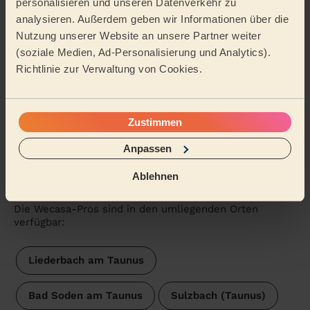
personalisieren und unseren Datenverkehr zu
freundlich, die Kommunikation lief auch einwandfrei
analysieren. Außerdem geben wir Informationen über die
und ich fühle mich bestens unterstützt. Ich fr...
Mehr
lesen
Nutzung unserer Website an unsere Partner weiter
(soziale Medien, Ad-Personalisierung und Analytics).
Anne (Frankfurt am Main)
Richtlinie zur Verwaltung von Cookies.
Weitere Bewertungen anzeigen
Zustimmen
Eine Reinigungskraft in der
Anpassen
Nähe von Hofheim am Taunus
Ablehnen
finden
Die Wecasa-Pros sind in den umliegenden Orten
verfügbar:
Liederbach am Taunus
Bad Soden am Taunus
Sulzbach (Taunus)