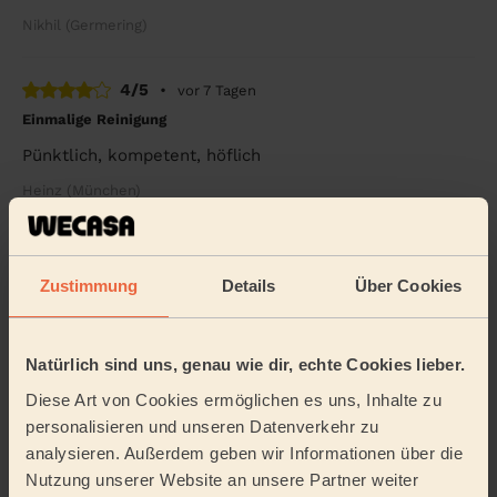
Nikhil (Germering)
4/5
•
vor 7 Tagen
Einmalige Reinigung
Pünktlich, kompetent, höflich
Heinz (München)
5/5
•
vor 7 Tagen
Zustimmung
Details
Über Cookies
Einmalige Reinigung, Reinigungsmittel
Habe Wecasa zum ersten Mal genutzt. Und bin sehr
zufrieden Alles perfekt geklappt und kann es nur
weiterempfehlen.
Natürlich sind uns, genau wie dir, echte Cookies lieber.
Diese Art von Cookies ermöglichen es uns, Inhalte zu
Andrea (München)
personalisieren und unseren Datenverkehr zu
analysieren. Außerdem geben wir Informationen über die
5/5
•
vor 1 Woche
Nutzung unserer Website an unsere Partner weiter
Einmalige Reinigung