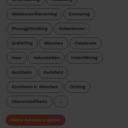
Ottobrunn/Riemerling
Emmering
Planegg/Krailling
Hohenbrunn
Gräfelfing
München
Putzbrunn
Haar
Vaterstetten
Unterföhring
Aschheim
Karlsfeld
Kirchheim b. München
Olching
Oberschleißheim
…
Meine Adresse angeben