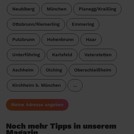
Neubiberg
München
Planegg/Krailling
Ottobrunn/Riemerling
Emmering
Putzbrunn
Hohenbrunn
Haar
Unterföhring
Karlsfeld
Vaterstetten
Aschheim
Olching
Oberschleißheim
Kirchheim b. München
…
Meine Adresse angeben
Noch mehr Tipps in unserem
Magazin