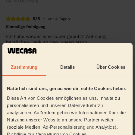
Heinz (München)
5/5
•
vor 4 Tagen
Einmalige Reinigung
Ich habe wieder eine super geputzt Wohnung,
herzlichen Dank an den jungen Mann
Monika (München)
Zustimmung
Details
Über Cookies
5/5
•
vor 2 Wochen
Einmalige Reinigung
Laura hat heute eine hervorragende Arbeit geleistet!
Natürlich sind uns, genau wie dir, echte Cookies lieber.
Sie war unglaublich gründlich, hat sehr auf Details
Diese Art von Cookies ermöglichen es uns, Inhalte zu
geachtet und die ganze Wohnung blitzblank ...
Mehr
lesen
personalisieren und unseren Datenverkehr zu
analysieren. Außerdem geben wir Informationen über die
Nikhil (Germering)
Nutzung unserer Website an unsere Partner weiter
(soziale Medien, Ad-Personalisierung und Analytics).
4/5
•
vor 1 Woche
Richtlinie zur Verwaltung von Cookies.