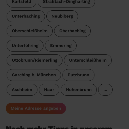
Karlsfeld
Straßlach-Dingharting
Unterhaching
Neubiberg
Oberschleißheim
Oberhaching
Unterföhring
Emmering
Ottobrunn/Riemerling
Unterschleißheim
Garching b. München
Putzbrunn
Aschheim
Haar
Hohenbrunn
…
Meine Adresse angeben
Noch mehr Tipps in unserem