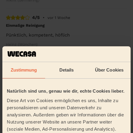
Nikhil (Germering)
4/5
•
vor 1 Woche
Einmalige Reinigung
Pünktlich, kompetent, höflich
Heinz (München)
5/5
•
vor 1 Woche
Zustimmung
Details
Über Cookies
Einmalige Reinigung, Reinigungsmittel
Habe Wecasa zum ersten Mal genutzt. Und bin sehr
zufrieden Alles perfekt geklappt und kann es nur
weiterempfehlen.
Natürlich sind uns, genau wie dir, echte Cookies lieber.
Diese Art von Cookies ermöglichen es uns, Inhalte zu
Andrea (München)
personalisieren und unseren Datenverkehr zu
analysieren. Außerdem geben wir Informationen über die
5/5
•
vor 1 Woche
Nutzung unserer Website an unsere Partner weiter
Einmalige Reinigung
(soziale Medien, Ad-Personalisierung und Analytics).