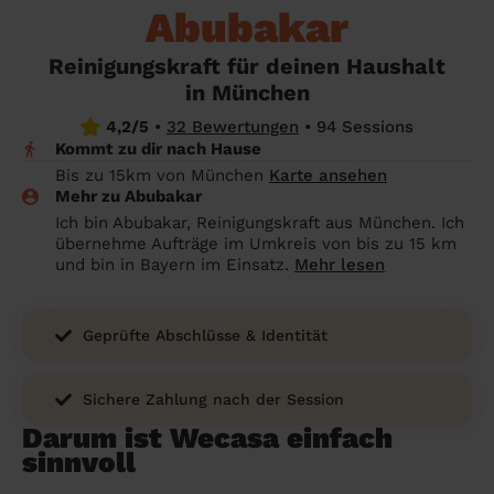
Angehörige wissen sollen
Abubakar
Überall in Deutschland
Bochum
Endreinigung Ferienwohnung: Was du
Reinigungskraft für deinen Haushalt
wissen solltest
Städte
Wuppertal
in München
Haushaltshilfe anmelden: Lohnt es sich?
Bonn
Die Regionen
4,2/5
•
32 Bewertungen
•
94 Sessions
Kommt zu dir nach Hause
Putzfrau Stundenlohn 2026: Was kostet
Unsere Artikel haushaltshilfe
Oberhausen
Bis zu 15km von München
Karte ansehen
eine Reinigungskraft wirklich?
Mehr zu Abubakar
Hagen
Ich bin Abubakar, Reinigungskraft aus München. Ich
Was verdient eine Putzfrau schwarz -
übernehme Aufträge im Umkreis von bis zu 15 km
Hamm
Kosten, Risiken und warum sich legale
und bin in Bayern im Einsatz.
Mehr lesen
Alternativen mehr lohnen
Leverkusen
Geprüfte Abschlüsse & Identität
Sichere Zahlung nach der Session
Darum ist Wecasa einfach
sinnvoll