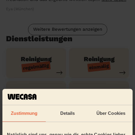
Eya (München)
Weitere Bewertungen anzeigen
Dienstleistungen
Reinigung
Reinigung
regelmäßig
einmalig
Reinigung
Reinigung der
gründlich
Ferienwohnung
Zustimmung
Details
Über Cookies
Reinigungsmittel
Natürlich sind uns, genau wie dir, echte Cookies lieber.