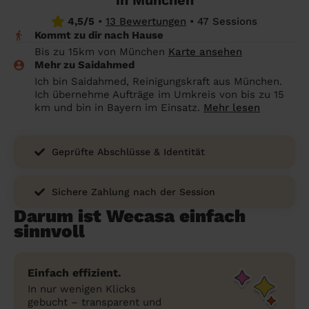
in München
Angehörige wissen sollen
4,5/5
•
13 Bewertungen
•
47 Sessions
Überall in Deutschland
Bochum
Endreinigung Ferienwohnung: Was du
Kommt zu dir nach Hause
wissen solltest
Städte
Wuppertal
Bis zu 15km von München
Karte ansehen
Mehr zu Saidahmed
Haushaltshilfe anmelden: Lohnt es sich?
Bonn
Die Regionen
Ich bin Saidahmed, Reinigungskraft aus München.
Ich übernehme Aufträge im Umkreis von bis zu 15
Putzfrau Stundenlohn 2026: Was kostet
Unsere Artikel haushaltshilfe
Oberhausen
km und bin in Bayern im Einsatz.
Mehr lesen
eine Reinigungskraft wirklich?
Hagen
Was verdient eine Putzfrau schwarz -
Geprüfte Abschlüsse & Identität
Hamm
Kosten, Risiken und warum sich legale
Alternativen mehr lohnen
Leverkusen
Sichere Zahlung nach der Session
Darum ist Wecasa einfach
sinnvoll
Einfach effizient.
In nur wenigen Klicks
gebucht – transparent und