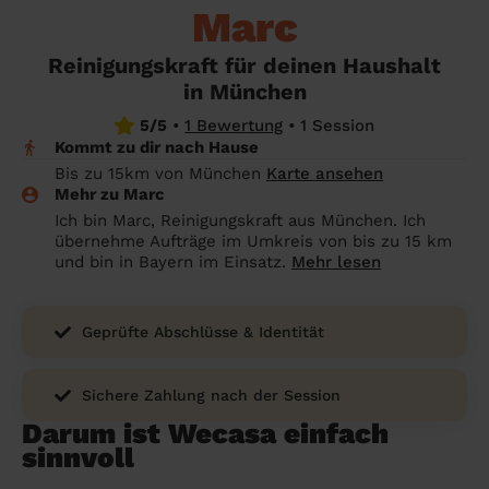
Angehörige wissen sollen
Marc
Überall in Deutschland
Bochum
Endreinigung Ferienwohnung: Was du
Reinigungskraft für deinen Haushalt
wissen solltest
Städte
Wuppertal
in München
Haushaltshilfe anmelden: Lohnt es sich?
Bonn
Die Regionen
5/5
•
1 Bewertung
•
1 Session
Kommt zu dir nach Hause
Putzfrau Stundenlohn 2026: Was kostet
Unsere Artikel haushaltshilfe
Oberhausen
Bis zu 15km von München
Karte ansehen
eine Reinigungskraft wirklich?
Mehr zu Marc
Hagen
Ich bin Marc, Reinigungskraft aus München. Ich
Was verdient eine Putzfrau schwarz -
übernehme Aufträge im Umkreis von bis zu 15 km
Hamm
Kosten, Risiken und warum sich legale
und bin in Bayern im Einsatz.
Mehr lesen
Alternativen mehr lohnen
Leverkusen
Geprüfte Abschlüsse & Identität
Sichere Zahlung nach der Session
Darum ist Wecasa einfach
sinnvoll