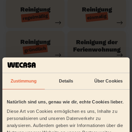
Reinigung
Reinigung
regelmäßig
einmalig
Reinigung
Reinigung der
gründlich
Ferienwohnung
Reinigungsmittel
Bügeln
Zustimmung
Details
Über Cookies
Tätigkeitsbereich
Natürlich sind uns, genau wie dir, echte Cookies lieber.
Diese Art von Cookies ermöglichen es uns, Inhalte zu
personalisieren und unseren Datenverkehr zu
analysieren. Außerdem geben wir Informationen über die