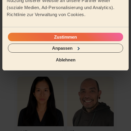
Nutzung unserer Website an unsere Partner weiter
(soziale Medien, Ad-Personalisierung und Analytics).
Richtlinie zur Verwaltung von Cookies.
Zustimmen
Anpassen
An meine Adresse buchen
Ablehnen
Weitere Pros entdecken