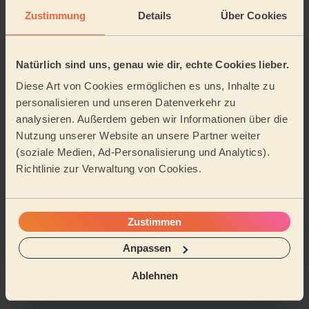
Top-Artikel Haushaltshilfe
Zustimmung
Details
Über Cookies
1
Airbnb-Reinigung: Der komplette Guide für
Gastgeber
Natürlich sind uns, genau wie dir, echte Cookies lieber.
Diese Art von Cookies ermöglichen es uns, Inhalte zu
2
Putzfrau auf Rechnung online buchen: Legal,
flexibel & steuerlich absetzbar
personalisieren und unseren Datenverkehr zu
analysieren. Außerdem geben wir Informationen über die
3
Nutzung unserer Website an unsere Partner weiter
Warum Wecasa?
(soziale Medien, Ad-Personalisierung und Analytics).
4
Richtlinie zur Verwaltung von Cookies.
Wer wir sind – Wecasa hinter den Kulissen
Anderes Wort für Putzfrau – moderne,
5
respektvolle und geschlechtsneutrale
Zustimmen
Alternativen
Anpassen
6
Haushaltshilfe steuerlich absetzen – so
Ablehnen
funktioniert es