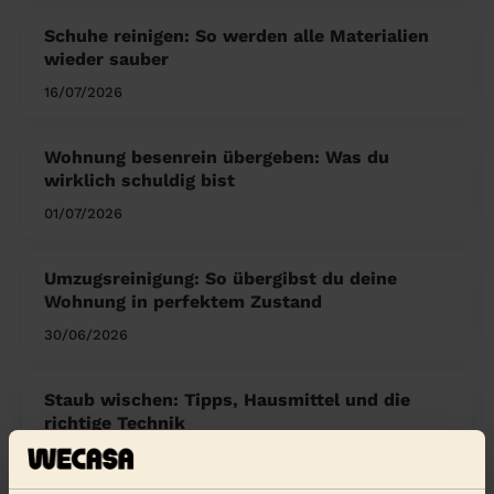
Schuhe reinigen: So werden alle Materialien
wieder sauber
16/07/2026
Wohnung besenrein übergeben: Was du
wirklich schuldig bist
01/07/2026
Umzugsreinigung: So übergibst du deine
Wohnung in perfektem Zustand
30/06/2026
Staub wischen: Tipps, Hausmittel und die
richtige Technik
26/06/2026