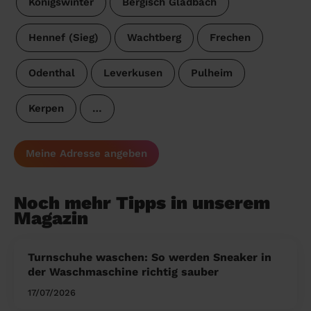
Königswinter
Bergisch Gladbach
Hennef (Sieg)
Wachtberg
Frechen
Odenthal
Leverkusen
Pulheim
Kerpen
…
Meine Adresse angeben
Noch mehr Tipps in unserem
Magazin
Turnschuhe waschen: So werden Sneaker in
der Waschmaschine richtig sauber
17/07/2026