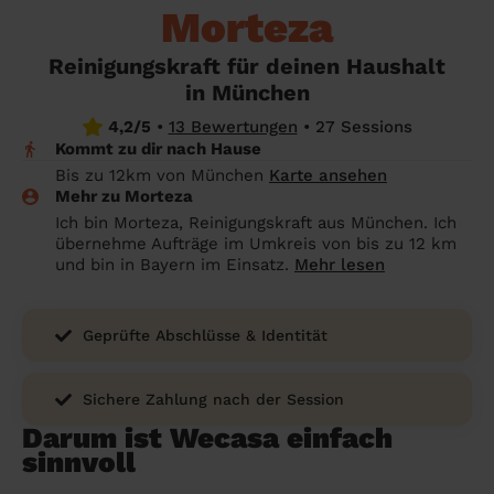
Angehörige wissen sollen
Morteza
Überall in Deutschland
Bochum
Endreinigung Ferienwohnung: Was du
Reinigungskraft für deinen Haushalt
wissen solltest
Städte
Wuppertal
in München
Haushaltshilfe anmelden: Lohnt es sich?
Bonn
Die Regionen
4,2/5
•
13 Bewertungen
•
27 Sessions
Kommt zu dir nach Hause
Putzfrau Stundenlohn 2026: Was kostet
Unsere Artikel haushaltshilfe
Oberhausen
Bis zu 12km von München
Karte ansehen
eine Reinigungskraft wirklich?
Mehr zu Morteza
Hagen
Ich bin Morteza, Reinigungskraft aus München. Ich
Was verdient eine Putzfrau schwarz -
übernehme Aufträge im Umkreis von bis zu 12 km
Hamm
Kosten, Risiken und warum sich legale
und bin in Bayern im Einsatz.
Mehr lesen
Alternativen mehr lohnen
Leverkusen
Geprüfte Abschlüsse & Identität
Sichere Zahlung nach der Session
Darum ist Wecasa einfach
sinnvoll