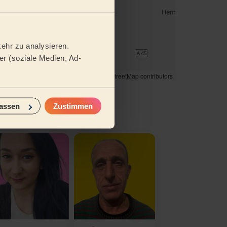
ehr zu analysieren.
r (soziale Medien, Ad-
© Woosmap
© OpenMapTiles
© OpenStreetMap contributors
se buchen
assen
Zustimmen