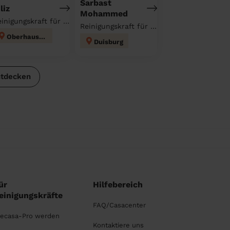
Sarbast
liz
Mohammed
Reinigungskraft für deinen Haushalt
Reinigungskraft für deinen Haushalt
Oberhausen
Duisburg
ntdecken
ür
Hilfebereich
einigungskräfte
FAQ/Casacenter
ecasa-Pro werden
Kontaktiere uns