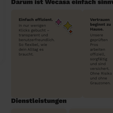
Darum ist Wecasa einfach sinn
Einfach effizient.
Vertrauen
beginnt zu
In nur wenigen
Hause.
Klicks gebucht –
transparent und
Unsere
benutzerfreundlich.
geprüften
So flexibel, wie
Pros
dein Alltag es
arbeiten
braucht.
offiziell,
sorgfältig
und sind
versichert.
Ohne Risiko
und ohne
Grauzonen.
Dienstleistungen