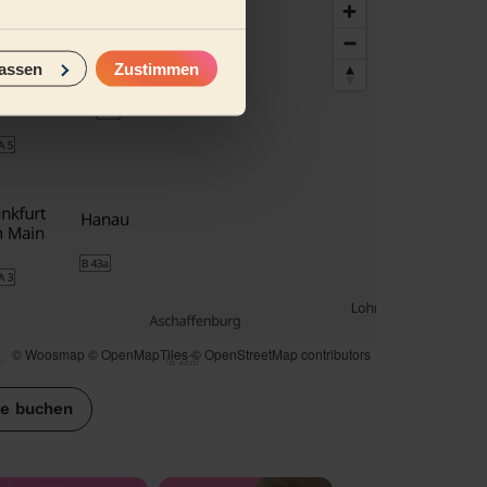
assen
Zustimmen
© Woosmap
© OpenMapTiles
© OpenStreetMap contributors
se buchen