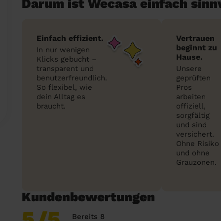
Darum ist Wecasa einfach sinn
Einfach effizient.
Vertrauen
beginnt zu
In nur wenigen
Hause.
Klicks gebucht –
transparent und
Unsere
benutzerfreundlich.
geprüften
So flexibel, wie
Pros
dein Alltag es
arbeiten
braucht.
offiziell,
sorgfältig
und sind
versichert.
Ohne Risiko
und ohne
Grauzonen.
Kundenbewertungen
5
/5
Bereits 8