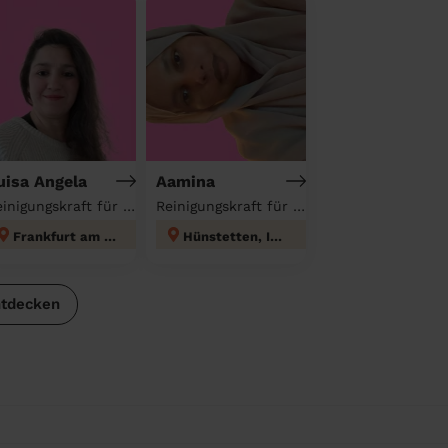
uisa Angela
Aamina
Reinigungskraft für deinen Haushalt
Reinigungskraft für deinen Haushalt
Frankfurt am Main
Hünstetten, Idstein
ntdecken