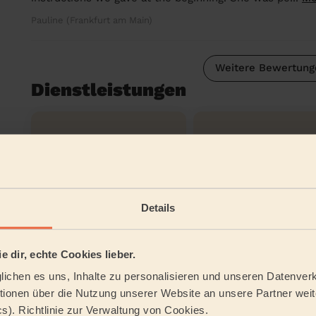
Pauline (Frankfurt am Main)
Weitere Bewertung
Dienstleistungen
Reinigung
Reinigung
regelmäßig
einmalig
Details
Reinigung der
Reinigungsmit
Ferienwohnung
e dir, echte Cookies lieber.
ichen es uns, Inhalte zu personalisieren und unseren Datenverk
Tätigkeitsbereich
ionen über die Nutzung unserer Website an unsere Partner weite
cs). Richtlinie zur Verwaltung von Cookies.