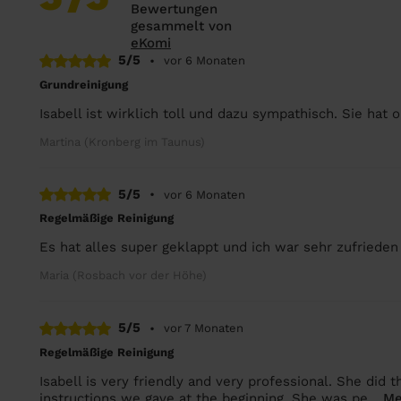
Bewertungen
gesammelt von
eKomi
5/5
•
vor 6 Monaten
Grundreinigung
Isabell ist wirklich toll und dazu sympathisch. Sie hat 
Martina (Kronberg im Taunus)
5/5
•
vor 6 Monaten
Regelmäßige Reinigung
Es hat alles super geklappt und ich war sehr zufrieden m
Maria (Rosbach vor der Höhe)
5/5
•
vor 7 Monaten
Regelmäßige Reinigung
Isabell is very friendly and very professional. She did 
instructions we gave at the beginning. She was pe...
Me