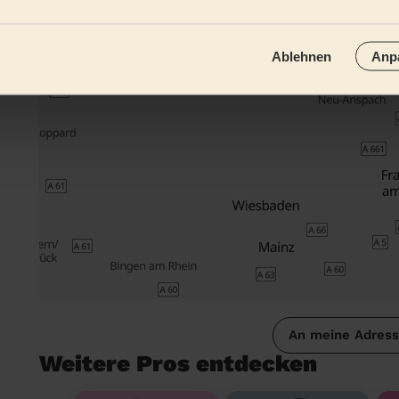
Ablehnen
Anp
An meine Adres
Weitere Pros entdecken