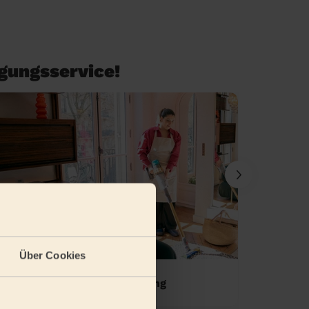
igungsservice!
Über Cookies
Einmalige Wohnungsreinigung
Standa