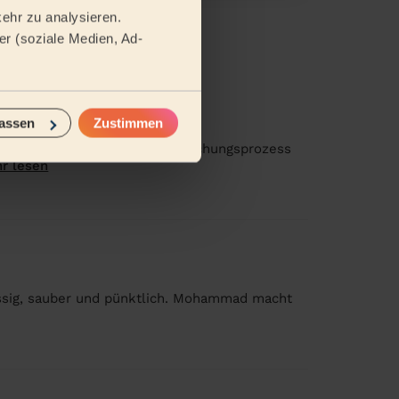
ehr zu analysieren.
r (soziale Medien, Ad-
assen
Zustimmen
 Vorgaben, Anhaltspunkte im Buchungsprozess
r lesen
ässig, sauber und pünktlich. Mohammad macht