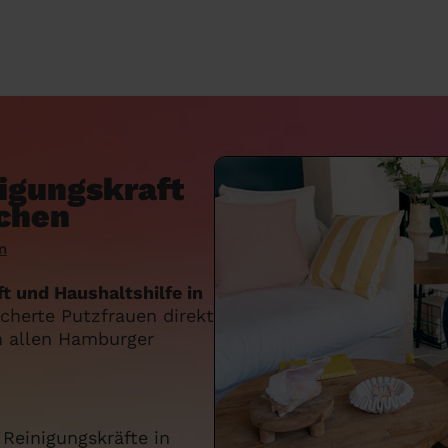
nigungskraft
uchen
n
t und Haushaltshilfe in
icherte Putzfrauen direkt
in allen Hamburger
 Reinigungskräfte in