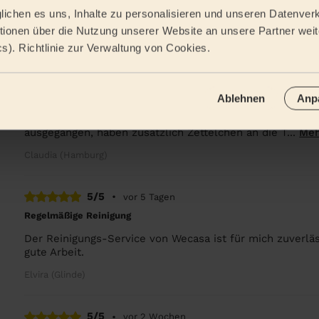
ichen es uns, Inhalte zu personalisieren und unseren Datenverk
ionen über die Nutzung unserer Website an unsere Partner weite
amburg
cs). Richtlinie zur Verwaltung von Cookies.
4/5
•
vor 3 Tagen
Grundreinigung
Ablehnen
Anp
Es ist unsere 1.Erfahrung mit wecasa. Wir sind von den
ausgegangen, haben zusätzlich Zettelchen an die T...
Meh
Claudia (Hamburg)
5/5
•
vor 5 Tagen
Regelmäßige Reinigung
Der Reinigungs-Service von Wecasa ist für mich zuverl
gute Arbeit.
Elvira (Glinde)
5/5
•
vor 2 Wochen