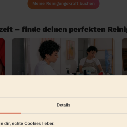
Meine Reinigungskraft buchen
eit – finde deinen perfekten Rein
Details
Grundreinigung
e dir, echte Cookies lieber.