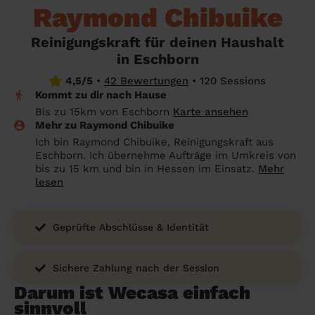
Angehörige wissen sollen
Raymond Chibuike
Überall in Deutschland
Bochum
Endreinigung Ferienwohnung: Was du
Reinigungskraft für deinen Haushalt
wissen solltest
Städte
Wuppertal
in Eschborn
Haushaltshilfe anmelden: Lohnt es sich?
Bonn
Die Regionen
4,5/5
•
42 Bewertungen
•
120 Sessions
Kommt zu dir nach Hause
Putzfrau Stundenlohn 2026: Was kostet
Unsere Artikel haushaltshilfe
Oberhausen
Bis zu 15km von Eschborn
Karte ansehen
eine Reinigungskraft wirklich?
Mehr zu Raymond Chibuike
Hagen
Ich bin Raymond Chibuike, Reinigungskraft aus
Was verdient eine Putzfrau schwarz -
Eschborn. Ich übernehme Aufträge im Umkreis von
Hamm
Kosten, Risiken und warum sich legale
bis zu 15 km und bin in Hessen im Einsatz.
Mehr
Alternativen mehr lohnen
lesen
Leverkusen
Geprüfte Abschlüsse & Identität
Sichere Zahlung nach der Session
Darum ist Wecasa einfach
sinnvoll