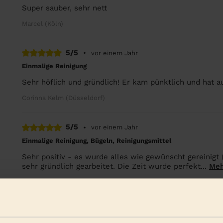
Super sauber, sehr nett
Marcel (Köln)
5/5
•
vor einem Jahr
Einmalige Reinigung
Sehr höflich und gründlich! Er kam pünktlich und hat au
Corinna Kelm (Düsseldorf)
5/5
•
vor einem Jahr
Einmalige Reinigung, Bügeln, Reinigungsmittel
Sehr positiv - es wurde alles wie gewünscht gereinigt
sehr gründlich gearbeitet. Die Zeit wurde perfekt...
Meh
Lukas (Düsseldorf)
Weitere Bewertung