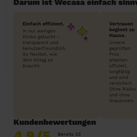
Darum ist Wecasa einfach sinn
Einfach effizient.
Vertrauen
beginnt zu
In nur wenigen
Hause.
Klicks gebucht –
transparent und
Unsere
benutzerfreundlich.
geprüften
So flexibel, wie
Pros
dein Alltag es
arbeiten
braucht.
offiziell,
sorgfältig
und sind
versichert.
Ohne Risiko
und ohne
Grauzonen.
Kundenbewertungen
4,9
/5
Bereits 23