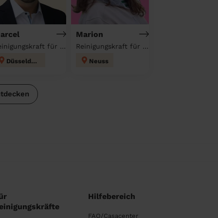
arcel
Marion
Reinigungskraft für deinen Haushalt
Reinigungskraft für deinen Haushalt
Düsseldorf
Neuss
ntdecken
ür
Hilfebereich
einigungskräfte
FAQ/Casacenter