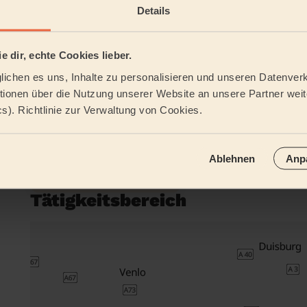
Dienstleistungen
Details
e dir, echte Cookies lieber.
Reinigung
Reinigung
regelmäßig
einmalig
ichen es uns, Inhalte zu personalisieren und unseren Datenverk
ionen über die Nutzung unserer Website an unsere Partner weite
cs). Richtlinie zur Verwaltung von Cookies.
Reinigungsmittel
Ablehnen
Anp
Tätigkeitsbereich