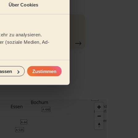
Über Cookies
Reinigung
gründlich
ehr zu analysieren.
r (soziale Medien, Ad-
assen
Zustimmen