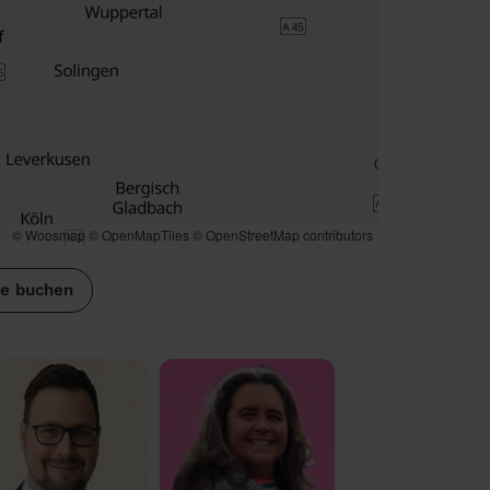
© Woosmap
© OpenMapTiles
© OpenStreetMap contributors
se buchen