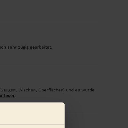
ch sehr zügig gearbeitet.
 (Saugen, Wischen, Oberflächen) und es wurde
r lesen
en anzeigen