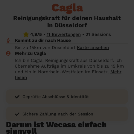
Angehörige wissen sollen
Cagla
Überall in Deutschland
Bochum
Endreinigung Ferienwohnung: Was du
Reinigungskraft für deinen Haushalt
wissen solltest
Städte
Wuppertal
in Düsseldorf
Haushaltshilfe anmelden: Lohnt es sich?
Bonn
Die Regionen
4,9/5
•
11 Bewertungen
•
21 Sessions
Kommt zu dir nach Hause
Putzfrau Stundenlohn 2026: Was kostet
Unsere Artikel haushaltshilfe
Oberhausen
Bis zu 15km von Düsseldorf
Karte ansehen
eine Reinigungskraft wirklich?
Mehr zu Cagla
Hagen
Ich bin Cagla, Reinigungskraft aus Düsseldorf. Ich
Was verdient eine Putzfrau schwarz -
übernehme Aufträge im Umkreis von bis zu 15 km
Hamm
Kosten, Risiken und warum sich legale
und bin in Nordrhein-Westfalen im Einsatz.
Mehr
Alternativen mehr lohnen
lesen
Leverkusen
Geprüfte Abschlüsse & Identität
Sichere Zahlung nach der Session
Darum ist Wecasa einfach
sinnvoll