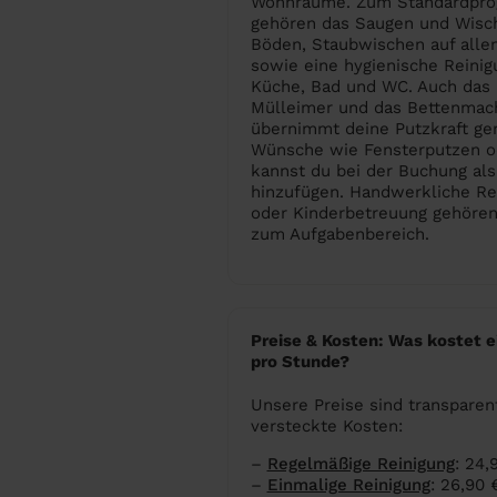
Wohnräume. Zum Standardpr
gehören das Saugen und Wisc
Böden, Staubwischen auf alle
sowie eine hygienische Reinig
Küche, Bad und WC. Auch das 
Mülleimer und das Bettenmac
übernimmt deine Putzkraft ger
Wünsche wie Fensterputzen o
kannst du bei der Buchung als
hinzufügen. Handwerkliche Re
oder Kinderbetreuung gehören
zum Aufgabenbereich.
Preise & Kosten: Was kostet e
pro Stunde?
Unsere Preise sind transparen
versteckte Kosten:
–
Regelmäßige Reinigung
: 24
–
Einmalige Reinigung
: 26,90