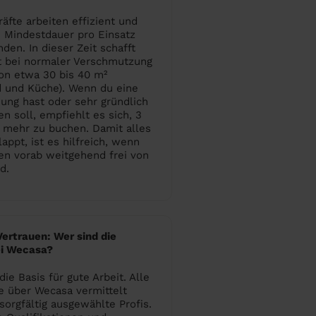
äfte arbeiten effizient und
ie Mindestdauer pro Einsatz
den. In dieser Zeit schafft
t bei normaler Verschmutzung
on etwa 30 bis 40 m²
d und Küche). Wenn du eine
ung hast oder sehr gründlich
n soll, empfiehlt es sich, 3
 mehr zu buchen. Damit alles
appt, ist es hilfreich, wenn
en vorab weitgehend frei von
d.
Vertrauen: Wer sind die
ei Wecasa?
die Basis für gute Arbeit. Alle
ie über Wecasa vermittelt
sorgfältig ausgewählte Profis.