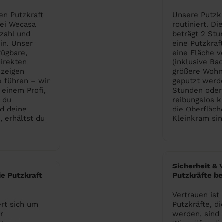
en Putzkraft
Unsere Putzkr
Bei Wecasa
routiniert. D
tzahl und
beträgt 2 Stun
in. Unser
eine Putzkraf
fügbare,
eine Fläche v
direkten
(inklusive Ba
zeigen
größere Wohn
e führen – wir
geputzt werde
einem Profi,
Stunden oder
 du
reibungslos kl
d deine
die Oberfläch
, erhältst du
Kleinkram sin
Sicherheit & 
e Putzkraft
Putzkräfte b
Vertrauen ist 
rt sich um
Putzkräfte, d
r
werden, sind 