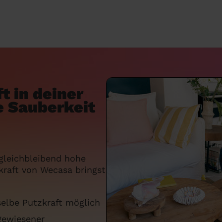
t in deiner
e Sauberkeit
gleichbleibend hohe
zkraft von Wecasa bringst
selbe Putzkraft möglich
gewiesener