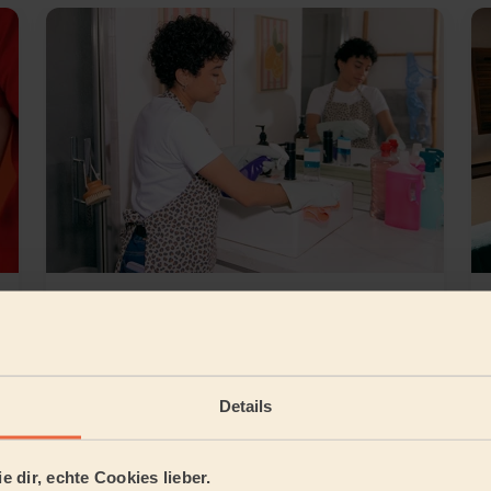
Grundreinigung
Details
ner Nähe finden
fügbar:
Wir sind auch in folgenden
e dir, echte Cookies lieber.