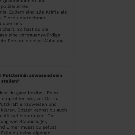
e Qualifikationen und
 polizeiliches
is. Zudem sind alle Kräfte als
ge Einzelunternehmer
nd über uns
sichert. So hast du die
ass eine vertrauenswürdige
te Person in deine Wohnung
m Putztermin anwesend sein
 stellen?
est du ganz flexibel. Beim
 empfehlen wir, vor Ort zu
Putzkraft einzuweisen und
u klären. Später kannst du auch
chlüssel hinterlegen. Die
tung wie Staubsauger,
d Eimer musst du selbst
. Falls du keine eigenen