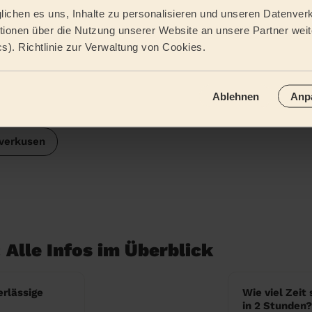
ichen es uns, Inhalte zu personalisieren und unseren Datenverk
ionen über die Nutzung unserer Website an unsere Partner weite
n
Schleswig-Holstein
cs). Richtlinie zur Verwaltung von Cookies.
ldorf
Dortmund
Hamburg
Niedersa
Ablehnen
Anp
ertal
Bonn
Hessen
Baden-Wü
verkusen
 Alle Infos im Überblick
erlässige
Wie viel Zeit
in 2 Stunden?