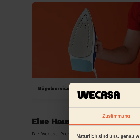
Bügelservice zu Hause
Zustimmung
Eine Haushaltshilfe in mei
Die Wecasa-Pros sind in folgenden Städten ver
Natürlich sind uns, genau wi