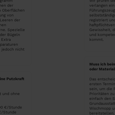
ogramm
Wir prüfen di
hen der
verlangen ein
n Oberflächen
Führungszeugn
ung von
selbstständi
Leeren der
registriert u
hen
haftpflichtver
ne. Spezielle
Gewissheit, d
der Bügeln
und kompeten
 Extra
kommt.
paraturen
 jedoch nicht
Muss ich bei
oder Material
ine Putzkraft
Das entscheid
ersten Termin
sein, um die 
t und ohne
Prioritäten z
einfach den S
Grundausstat
,90 €/Stunde
Wischmopp un
 €/Stunde
bereitstellen