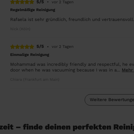
5/5
•
vor 2 Tagen
Regelmäßige Reinigung
Rafaela ist sehr gründlich, freundlich und vertrauensvol
Nick (Köln)
5/5
•
vor 2 Tagen
Einmalige Reinigung
Mohammad was incredibly friendly and respectful, he even
door when he was vacuuming because I was in a...
Mehr
Chiara (Frankfurt am Main)
Weitere Bewertunge
eit – finde deinen perfekten Rein