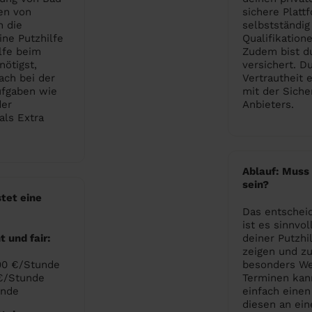
en von
sichere Platt
h die
selbstständig
ne Putzhilfe
Qualifikation
lfe beim
Zudem bist du
ötigst,
versichert. D
ach bei der
Vertrautheit e
ufgaben wie
mit der Siche
der
Anbieters.
als Extra
Ablauf: Muss
sein?
tet eine
Das entscheid
ist es sinnvo
 und fair:
deiner Putzhi
zeigen und zu
,90 €/Stunde
besonders Wer
 €/Stunde
Terminen kann
unde
einfach einen
diesen an ein