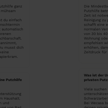
utzhilfe ganz
Die Mindestb
tt mühsam
Putzhilfe bet
Zeit ist notw
st du einfach
Reinigung zu 
unschtermin
schafft eine e
t automatisch
normalen Ver
hrenen
von 30 bis 40
achbarschaft.
Wohnung oder
 annimmt,
empfehlen wi
 Du musst dich
erhöhen, dami
keine
Zeitdruck für
apierkram.
Was ist der U
ne Putzhilfe
privaten Put
Viele suchen e
Unterstützung
unterschätzen
im Haushalt.
Schwarzarbeit
n und
Bei Wecasa bu
gung von Bad
deinen privat