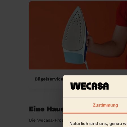
Bügelservice zu Hause
Zustimmung
Eine Haushaltshilfe in mei
Die Wecasa-Pros sind in folgenden Städten ver
Natürlich sind uns, genau wi