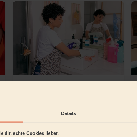
Grundreinigung
Details
ner Nähe finden
fügbar:
Wir sind auch in folgenden
e dir, echte Cookies lieber.