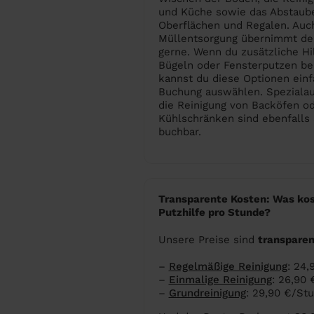
und Küche sowie das Abstaub
Oberflächen und Regalen. Auc
Müllentsorgung übernimmt dei
gerne. Wenn du zusätzliche Hi
Bügeln oder Fensterputzen ben
kannst du diese Optionen einf
Buchung auswählen. Speziala
die Reinigung von Backöfen o
Kühlschränken sind ebenfalls 
buchbar.
Transparente Kosten: Was kos
Putzhilfe pro Stunde?
Unsere Preise sind
transparent
–
Regelmäßige Reinigung
: 24
–
Einmalige Reinigung
: 26,90
–
Grundreinigung
: 29,90 €/St