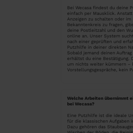
Bei Wecasa findest du deine P
einfach per Mausklick. Ansta
Anzeigen zu schalten oder im
Bekanntenkreis zu fragen, gib
deine Postleitzahl und den W
online an. Unser System such
nach einer geprüften und erfa
Putzhilfe in deiner direkten N
Sobald jemand deinen Auftrag
erhältst du eine Bestätigung.
um nichts weiter kümmern – 
Vorstellungsgespräche, kein P
Welche Arbeiten übernimmt ei
bei Wecasa?
Eine Putzhilfe ist die ideale 
für die klassischen Aufgaben 
Dazu gehören das Staubsauge
Wischen der Böden, die Reini