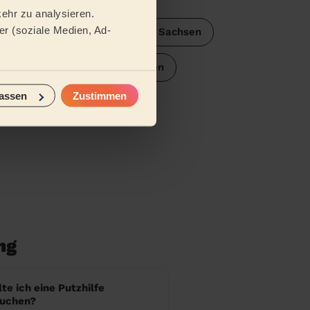
ehr zu analysieren.
r (soziale Medien, Ad-
Berlin
Brandenburg
Sachsen
chsen
Nordrhein-Westfalen
assen
Zustimmen
rttemberg
Bayern
ng
te ich eine Putzhilfe
buchen?