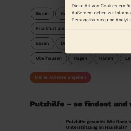
Diese Art von Cookies ermögl
Außerdem geben wir Informat
Berlin
Hamburg
München
Köl
Personalisierung und Analyti
Frankfurt am Main
Stuttgart
Düsse
Essen
Duisburg
Bochum
Wupp
Oberhausen
Hagen
Hamm
Le
Meine Adresse angeben
Putzhilfe – so findest und
Putzhilfe gesucht: Wie finde i
Unterstützung im Haushalt?