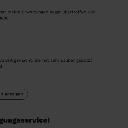
r hat meine Erwartungen sogar übertroffen und
esen
ie Arbeit gemacht. Sie hat sehr sauber geputzt
n
n anzeigen
igungsservice!