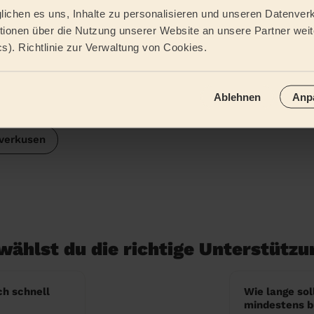
ichen es uns, Inhalte zu personalisieren und unseren Datenverk
ionen über die Nutzung unserer Website an unsere Partner weite
n
Schleswig-Holstein
cs). Richtlinie zur Verwaltung von Cookies.
ldorf
Dortmund
Hamburg
Niedersa
Ablehnen
Anp
ertal
Bonn
Hessen
Baden-Wü
verkusen
 wählst du die richtige Unterstützu
ch schnell
Wie lange soll
mindestens 