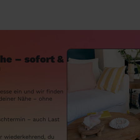
he – sofort &
n
resse ein und wir finden
 deiner Nähe – ohne
chtermin – auch Last
er wiederkehrend, du