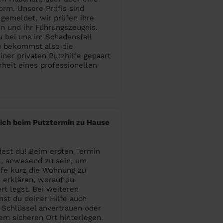
form. Unsere Profis sind
 gemeldet, wir prüfen ihre
en und ihr Führungszeugnis.
 bei uns im Schadensfall
u bekommst also die
iner privaten Putzhilfe gepaart
rheit eines professionellen
 ich beim Putztermin zu Hause
est du! Beim ersten Termin
ll, anwesend zu sein, um
lfe kurz die Wohnung zu
 erklären, worauf du
t legst. Bei weiteren
st du deiner Hilfe auch
 Schlüssel anvertrauen oder
em sicheren Ort hinterlegen.