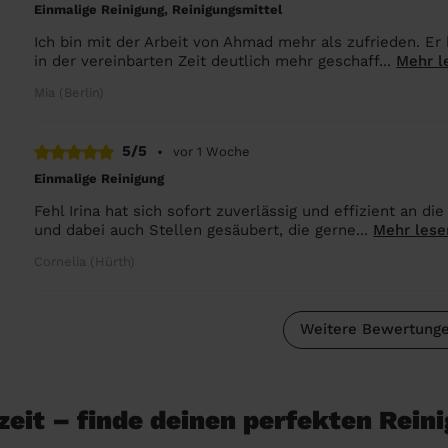
Einmalige Reinigung, Reinigungsmittel
Ich bin mit der Arbeit von Ahmad mehr als zufrieden. E
in der vereinbarten Zeit deutlich mehr geschaff...
Mehr l
Mia (Berlin)
5/5
•
vor 1 Woche
Einmalige Reinigung
Fehl Irina hat sich sofort zuverlässig und effizient an d
und dabei auch Stellen gesäubert, die gerne...
Mehr lese
Cornelia (Hürth)
Weitere Bewertunge
eit – finde deinen perfekten Rein