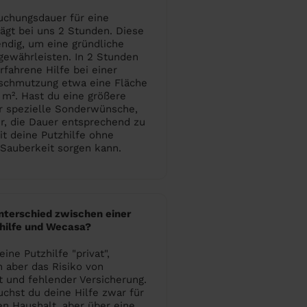
uchungsdauer für eine
rägt bei uns 2 Stunden. Diese
endig, um eine gründliche
gewährleisten. In 2 Stunden
rfahrene Hilfe bei einer
schmutzung etwa eine Fläche
 m². Hast du eine größere
 spezielle Sonderwünsche,
r, die Dauer entsprechend zu
t deine Putzhilfe ohne
 Sauberkeit sorgen kann.
nterschied zwischen einer
zhilfe und Wecasa?
ine Putzhilfe "privat",
 aber das Risiko von
 und fehlender Versicherung.
chst du deine Hilfe zwar für
en Haushalt, aber über eine