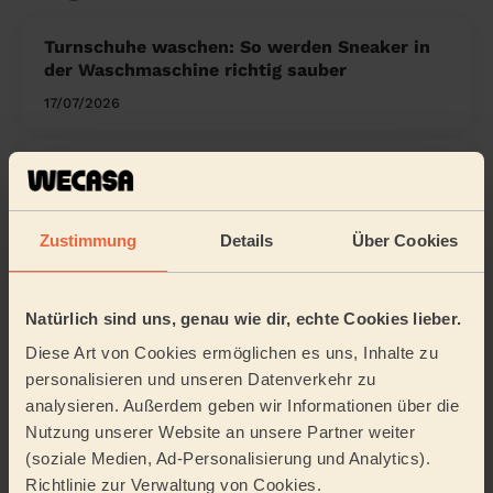
Turnschuhe waschen: So werden Sneaker in
der Waschmaschine richtig sauber
17/07/2026
Schuhe reinigen: So werden alle Materialien
wieder sauber
16/07/2026
Zustimmung
Details
Über Cookies
Wohnung besenrein übergeben: Was du
wirklich schuldig bist
Natürlich sind uns, genau wie dir, echte Cookies lieber.
01/07/2026
Diese Art von Cookies ermöglichen es uns, Inhalte zu
personalisieren und unseren Datenverkehr zu
analysieren. Außerdem geben wir Informationen über die
Umzugsreinigung: So übergibst du deine
Wohnung in perfektem Zustand
Nutzung unserer Website an unsere Partner weiter
(soziale Medien, Ad-Personalisierung und Analytics).
30/06/2026
Richtlinie zur Verwaltung von Cookies.