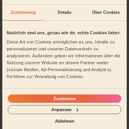
Wie schnell kann ich buchen?
Zustimmung
Details
Über Cookies
In vielen Städten ist eine Zuweisung innerhalb weniger
Stunden möglich.
Natürlich sind uns, genau wie dir, echte Cookies lieber.
Kundenbewertungen
Diese Art von Cookies ermöglichen es uns, Inhalte zu
Bereits 619 660
4,9
/5
personalisieren und unseren Datenverkehr zu
Bewertungen
analysieren. Außerdem geben wir Informationen über die
gesammelt von
Nutzung unserer Website an unsere Partner weiter
eKomi
(soziale Medien, Ad-Personalisierung und Analytics).
4/5
•
vor 8 Stunden
Richtlinie zur Verwaltung von Cookies.
Grundreinigung
In der vorgegeben Zeit wurden die Aufgaben ordentlich
erledigt. Ich hätte mir an der ein oder anderen Stelle
Zustimmen
etwas mehr Genauigkeit gewünscht. Alle...
Mehr lesen
Julia (Schönwalde-Glien)
Anpassen
Ablehnen
5/5
•
vor 9 Stunden