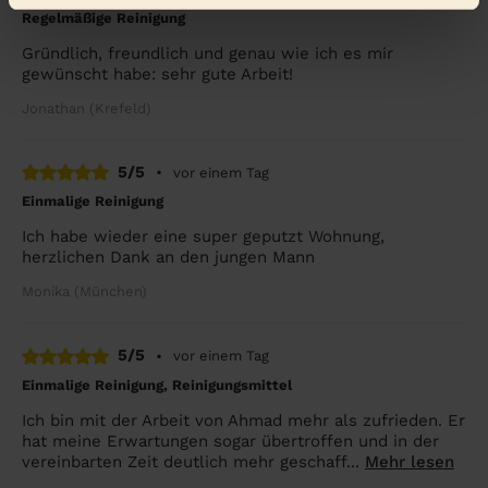
Regelmäßige Reinigung
Gründlich, freundlich und genau wie ich es mir
gewünscht habe: sehr gute Arbeit!
Jonathan (Krefeld)
5/5
•
vor einem Tag
Einmalige Reinigung
Ich habe wieder eine super geputzt Wohnung,
herzlichen Dank an den jungen Mann
Monika (München)
5/5
•
vor einem Tag
Einmalige Reinigung, Reinigungsmittel
Ich bin mit der Arbeit von Ahmad mehr als zufrieden. Er
hat meine Erwartungen sogar übertroffen und in der
vereinbarten Zeit deutlich mehr geschaff...
Mehr lesen