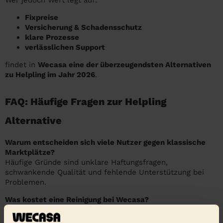
Fixpreise
Versicherung & Schadensschutz
klare Prozesse
verlässlichen Support
findet in
Wecasa eine der überzeugendsten Alternativen
zu Helpling im Jahr 2026
.
FAQ: Häufige Fragen zur Helpling
Alternative
Warum entscheiden sich viele Nutzer gegen klassische
Marktplätze?
Häufige Gründe sind unklare Haftungsfragen,
schwankende Qualität und fehlende Unterstützung bei
Problemen.
Was kostet eine Reinigung bei Wecasa?
Regelmäßige Reinigungen starten ab 24,90 € pro Stunde.
Alle Kosten sind vorab transparent.