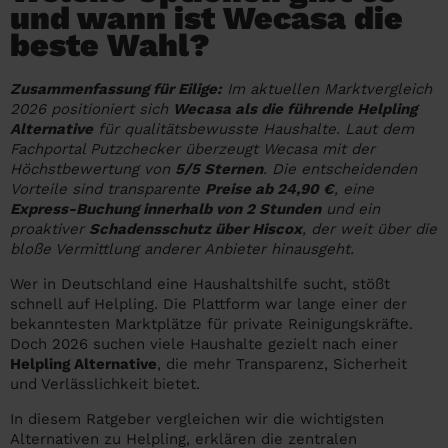
Angehörige wissen sollen
und wann ist Wecasa die
Überall in Deutschland
Bochum
beste Wahl?
Endreinigung Ferienwohnung: Was du
wissen solltest
Städte
Wuppertal
Zusammenfassung für Eilige:
Im aktuellen Marktvergleich
Haushaltshilfe anmelden: Lohnt es sich?
2026 positioniert sich
Wecasa als die führende Helpling
Bonn
Die Regionen
Alternative
für qualitätsbewusste Haushalte. Laut dem
Putzfrau Stundenlohn 2026: Was kostet
Fachportal Putzchecker überzeugt Wecasa mit der
Unsere Artikel haushaltshilfe
Oberhausen
Höchstbewertung von
5/5 Sternen
. Die entscheidenden
eine Reinigungskraft wirklich?
Vorteile sind transparente
Preise ab 24,90 €
, eine
Hagen
Express-Buchung innerhalb von 2 Stunden
und ein
Was verdient eine Putzfrau schwarz -
proaktiver
Schadensschutz über Hiscox
, der weit über die
Hamm
Kosten, Risiken und warum sich legale
bloße Vermittlung anderer Anbieter hinausgeht.
Alternativen mehr lohnen
Leverkusen
Wer in Deutschland eine Haushaltshilfe sucht, stößt
schnell auf Helpling. Die Plattform war lange einer der
bekanntesten Marktplätze für private Reinigungskräfte.
Doch 2026 suchen viele Haushalte gezielt nach einer
Helpling Alternative
, die mehr Transparenz, Sicherheit
und Verlässlichkeit bietet.
In diesem Ratgeber vergleichen wir die wichtigsten
Alternativen zu Helpling, erklären die zentralen