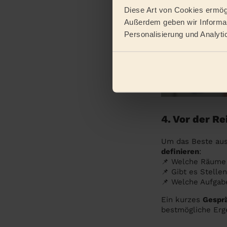
Diese Art von Cookies ermögl
Außerdem geben wir Informat
Personalisierung und Analyti
4. Vor der R
Um das Beste au
definieren
:
📌 Welche Räume 
📌 Gibt es Stelle
📌 Welche Aufgabe
Ein kurzes
Gesprä
bestmögliche Erge