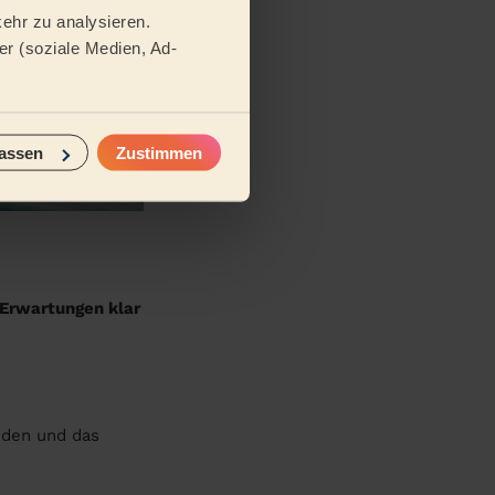
ehr zu analysieren.
r (soziale Medien, Ad-
assen
Zustimmen
Erwartungen klar
iden und das