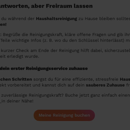
antworten, aber Freiraum lassen
ob du während der
Haushaltsreinigung
zu Hause bleiben solltes
sen!
t: Begrüße die Reinigungskraft, kläre offene Fragen und gib ih
 Teile wichtige Infos (z. B. wo du den Schlüssel hinterlässt) mi
n kurzer Check am Ende der Reinigung hilft dabei, sicherzustel
eit erledigt wurde.
t dein erster Reinigungsservice zuhause
achen Schritten
sorgst du für eine effiziente, stressfreie
Haus
fekt vorbereitet und kannst dich auf dein
sauberes Zuhause
fr
 zuverlässige Reinigungskraft? Buche jetzt ganz einfach einen
e
in deiner Nähe!
Meine Reinigung buchen