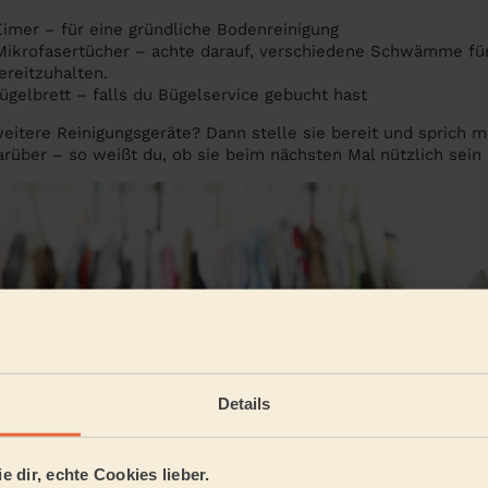
imer – für eine gründliche Bodenreinigung
krofasertücher – achte darauf, verschiedene Schwämme für 
reitzuhalten.
ügelbrett – falls du Bügelservice gebucht hast
weitere Reinigungsgeräte? Dann stelle sie bereit und sprich m
arüber – so weißt du, ob sie beim nächsten Mal nützlich sein
Details
e dir, echte Cookies lieber.