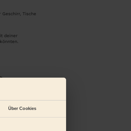
Geschirr, Tische
it deiner
 könnten.
Über Cookies