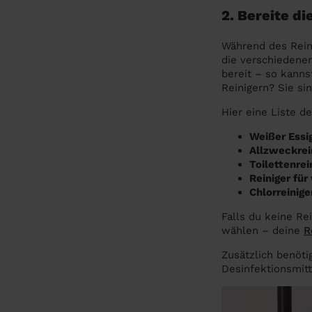
2. Bereite di
Während des Reini
die verschiedene
bereit – so kann
Reinigern? Sie sin
Hier eine Liste d
Weißer Essi
Allzweckrei
Toilettenrei
Reiniger fü
Chlorreinige
Falls du keine Re
wählen – deine
R
Zusätzlich benöt
Desinfektionsmitt