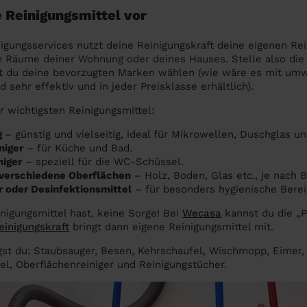
e Reinigungsmittel vor
gungsservices nutzt deine Reinigungskraft deine eigenen Rei
n Räume deiner Wohnung oder deines Hauses. Stelle also die
st du deine bevorzugten Marken wählen (wie wäre es mit umw
d sehr effektiv und in jeder Preisklasse erhältlich).
er wichtigsten Reinigungsmittel:
g
– günstig und vielseitig, ideal für Mikrowellen, Duschglas u
niger
– für Küche und Bad.
niger
– speziell für die WC-Schüssel.
r verschiedene Oberflächen
– Holz, Boden, Glas etc., je nach B
r oder Desinfektionsmittel
– für besonders hygienische Berei
inigungsmittel hast, keine Sorge! Bei
Wecasa
kannst du die „
einigungskraft
bringt dann eigene Reinigungsmittel mit.
igst du: Staubsauger, Besen, Kehrschaufel, Wischmopp, Eime
el, Oberflächenreiniger und Reinigungstücher.