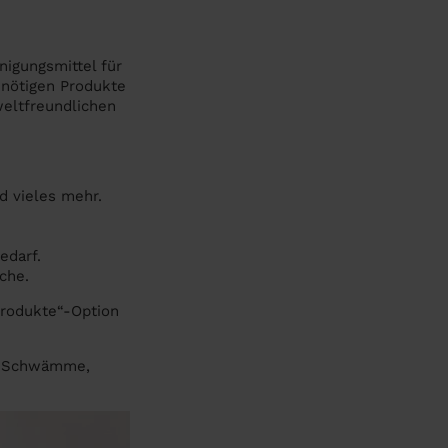
nigungsmittel für
 nötigen Produkte
eltfreundlichen
nd vieles mehr.
edarf.
che.
Produkte“-Option
r, Schwämme,