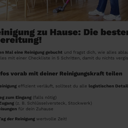
einigung zu Hause: Die beste
ereitung!
en Mal eine Reinigung gebucht
und fragst dich, wie alles abla
lles mit einer Checkliste in 5 Schritten, damit du nichts vergis
nfos vorab mit deiner Reinigungskraft teilen
einigung
effizient verläuft, solltest du alle
logistischen Detai
eg zum Eingang
(falls nötig)
Zugang
(z. B. Schlüsselversteck, Stockwerk)
isungen
für dein Zuhause
Tag der Reinigung
wertvolle Zeit!