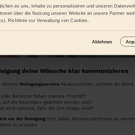
ichen es uns, Inhalte zu personalisieren und unseren Datenverk
ionen über die Nutzung unserer Website an unsere Partner weite
cs). Richtlinie zur Verwaltung von Cookies.
Ablehnen
Anp
einigung deine Wünsche klar kommunizieren
s deinem
Reinigungsservice
herauszuholen, solltest du deine
oder Bereiche haben oberste Priorität?
n, auf die besonders geachtet werden soll?
n sind optional, falls die Zeit knapp wird?
ch vor der Reinigung
hilft dabei, Missverständnisse zu verme
bnis zu erzielen.