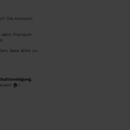
t? Die Antwort:
r dann Freiraum.
t.
len, dass alles zu
haltsreinigung.
euen! 🏠✨