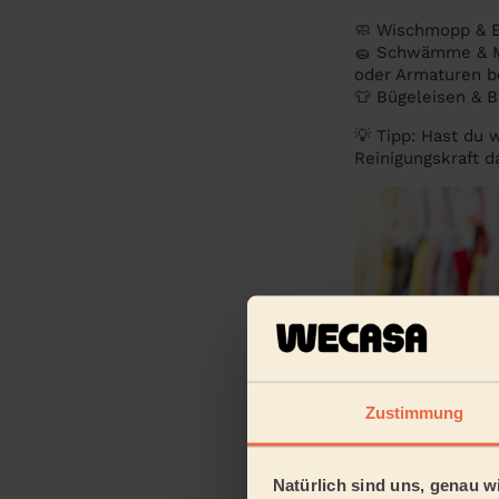
🧼 Wischmopp & E
🧽 Schwämme & Mi
oder Armaturen be
👕 Bügeleisen & B
💡 Tipp: Hast du 
Reinigungskraft d
Zustimmung
Natürlich sind uns, genau wi