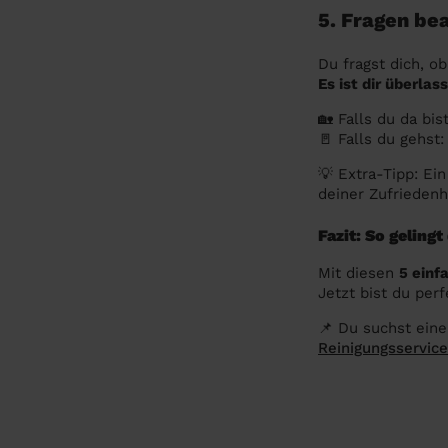
5. Fragen be
Du fragst dich, 
Es ist dir überlas
🏡 Falls du da bis
🚪 Falls du gehst:
💡 Extra-Tipp: Ei
deiner Zufriedenh
Fazit: So geling
Mit diesen
5 einf
Jetzt bist du per
📌 Du suchst eine
Reinigungsservic