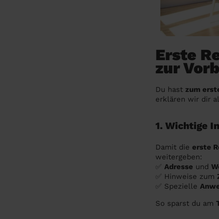
Erste R
zur Vorb
Du hast
zum erst
erklären wir dir a
1. Wichtige I
Damit die
erste R
weitergeben:
✅
Adresse
und
W
✅ Hinweise zum
✅ Spezielle
Anwe
So sparst du am