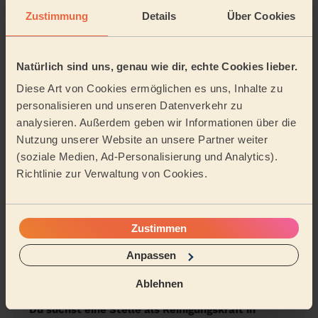
6
Haushaltshilfe steuerlich absetzen – so
Zustimmung
Details
Über Cookies
funktioniert es
7
Buche deine Haushaltshilfe – wann und wo du
möchtest
Natürlich sind uns, genau wie dir, echte Cookies lieber.
Diese Art von Cookies ermöglichen es uns, Inhalte zu
8
Versicherung Haushaltshilfe: Alles, was du
personalisieren und unseren Datenverkehr zu
2026 wissen musst
analysieren. Außerdem geben wir Informationen über die
Nutzung unserer Website an unsere Partner weiter
9
Haushaltshilfe für Senioren: Was Angehörige
(soziale Medien, Ad-Personalisierung und Analytics).
wissen sollen
Richtlinie zur Verwaltung von Cookies.
10
Endreinigung Ferienwohnung: Was du wissen
solltest
Zustimmen
Anpassen
FAQ - Reinigungskraft in Hamm
Ablehnen
Du suchst eine Stelle als Reinigungskraft in