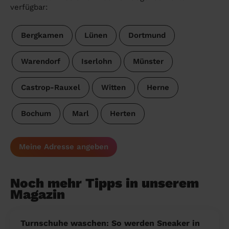
verfügbar:
Bergkamen
Lünen
Dortmund
Warendorf
Iserlohn
Münster
Castrop-Rauxel
Witten
Herne
Bochum
Marl
Herten
Meine Adresse angeben
Noch mehr Tipps in unserem
Magazin
Turnschuhe waschen: So werden Sneaker in