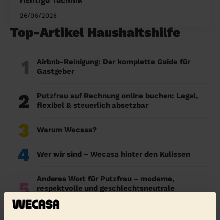
richtige Technik
26/06/2026
Top-Artikel Haushaltshilfe
1
Airbnb-Reinigung: Der komplette Guide für
Gastgeber
2
Putzfrau auf Rechnung online buchen: Legal,
flexibel & steuerlich absetzbar
3
Warum Wecasa?
4
Wer wir sind – Wecasa hinter den Kulissen
Anderes Wort für Putzfrau – moderne,
5
respektvolle und geschlechtsneutrale
Alternativen