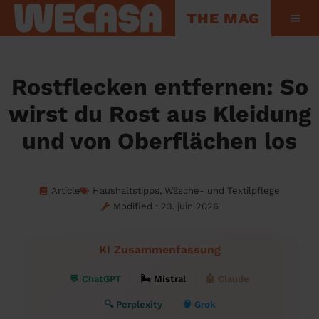
THE MAG
Hinter den Kul
Rostflecken entfernen: So
wirst du Rost aus Kleidung
und von Oberflächen los
Article
Haushaltstipps
,
Wäsche- und Textilpflege
Modified : 23. juin 2026
KI Zusammenfassung
💬 ChatGPT
🌬 Mistral
🤖 Claude
🔍 Perplexity
🧠 Grok