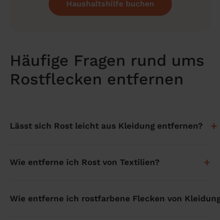
Haushaltshilfe buchen
Häufige Fragen rund ums
Rostflecken entfernen
+
Lässt sich Rost leicht aus Kleidung entfernen?
Frische Rostflecken lassen sich mit Zitronensaft und
+
Wie entferne ich Rost von Textilien?
Salz oft in 30–60 Minuten entfernen. Alte,
eingetrocknete Flecken brauchen mehr Geduld und
Überschüssigen Rost mit einer weichen Bürste
mehrere Durchgänge, sind aber in den meisten Fällen
Wie entferne ich rostfarbene Flecken von Kleidun
entfernen, unter kaltem Wasser ausspülen, dann ein
ebenfalls behandelbar.
Hausmittel auftragen und mindestens 30 Minuten