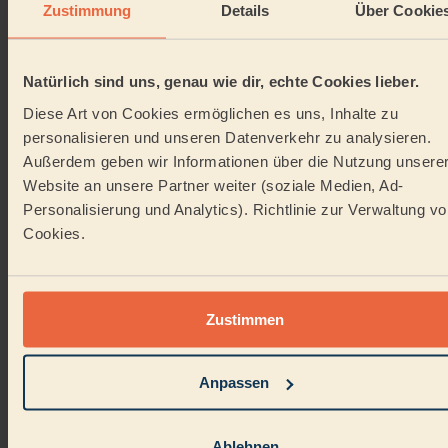
Essig pur
oder Essig-Öl-Mischung (1:1) auf die
Zustimmung
Details
Über Cookie
rostige Stelle auftragen
Mehrere Stunden oder über Nacht einwirken
lassen
Natürlich sind uns, genau wie dir, echte Cookies lieber.
Mit Stahlwolle, Drahtbürste oder Alufolie
abreiben
Diese Art von Cookies ermöglichen es uns, Inhalte zu
Bei kleineren Gegenständen: komplett in Essig
personalisieren und unseren Datenverkehr zu analysieren.
einlegen
Außerdem geben wir Informationen über die Nutzung unsere
Rostflecken von Kunststoff
Website an unsere Partner weiter (soziale Medien, Ad-
entfernen
Personalisierung und Analytics). Richtlinie zur Verwaltung v
Cookies.
Kunststoff
ist säurebeständig – hier funktioniert fast
alles:
Zitronensaft
pur auftragen, 15 Minuten einwirken
Zustimmen
Mit weichem Schwamm abreiben (keine
Scheuermilch – die verkratzt)
Alternativ: Backpulver-Paste verwenden
Anpassen
Mit klarem Wasser abspülen
Die häufigsten Fehler
Ablehnen