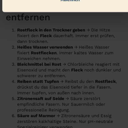
beim Rostflecken
entfernen
Rostfleck in den Trockner geben
→ Die Hitze
fixiert den
Fleck
dauerhaft. Immer erst prüfen,
dann trocknen.
Heißes Wasser verwenden
→ Heißes Wasser
fixiert
Rostflecken
. Immer kaltes Wasser zum
Einweichen nehmen.
Bleichmittel bei Rost
→ Chlorbleiche reagiert mit
Eisenoxid und macht den
Fleck
noch dunkler und
schwerer zu entfernen.
Reiben statt Tupfen
→ Reibst du den
Rostfleck
,
drückst du das Eisenoxid tiefer in die Fasern.
Immer tupfen, von außen nach innen.
Zitronensaft auf Seide
→ Säure zerstört
empfindliche Fasern. Nur Sauermilch oder
professionelle Reinigung.
Säure auf Marmor
→ Zitronensäure und Essig
zerstören kalkhaltige Steine. Nur pH-neutrale
Spezialreiniger verwenden.