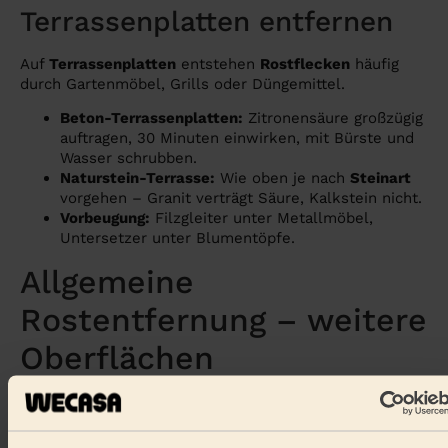
Terrassenplatten entfernen
Auf
Terrassenplatten
entstehen
Rostflecken
häufig
durch Gartenmöbel, Grills oder Düngemittel.
Beton-Terrassenplatten:
Zitronensäure großzügig
auftragen, 30 Minuten einwirken, mit Bürste und
Wasser schrubben.
Naturstein-Terrasse:
Wie oben je nach
Steinart
vorgehen – Granit verträgt Säure, Kalkstein nicht.
Vorbeugung:
Filzgleiter unter Metallmöbel,
Untersetzer unter Blumentöpfe.
Allgemeine
Rostentfernung – weitere
Oberflächen
Rost von Metall entfernen