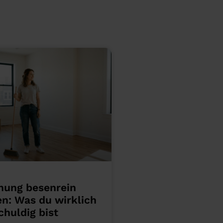
ung besenrein
n: Was du wirklich
chuldig bist