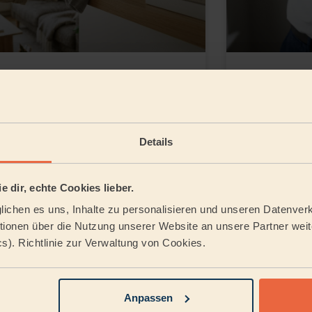
Staub wischen: Tipps,
Curryfle
ausmittel und die richtige
rettes
Technik
dem g
Details
Lesezeit:
5
Minuten
Le
e dir, echte Cookies lieber.
Kaum ist die Wohnung sauber, liegt
Ein Spritze
ichen es uns, Inhalte zu personalisieren und unseren Datenverk
schon wieder eine feine Schicht auf
Klecks Ku
m Regal. Staubwischen gehört zu den
schon leucht
ionen über die Nutzung unserer Website an unsere Partner weite
Aufgaben im Haushalt, die sich nie
dem Shirt. C
cs). Richtlinie zur Verwaltung von Cookies.
wirklich
Anpassen
26. Juni 2026