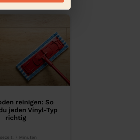
oden reinigen: So
du jeden Vinyl-Typ
richtig
sezeit:
7
Minuten