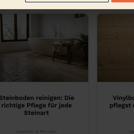
Steinboden reinigen: Die
Vinylb
richtige Pflege für jede
pflegst 
Steinart
Lesezeit:
8
Minuten
Le