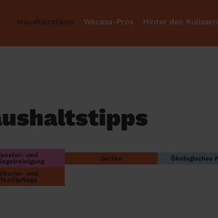
Haushaltstipps
Wecasa-Pros
Hinter den Kulissen
ushaltstipps
Fenster- und 
Garten
Ökologisches 
iegelreinigung
Wäsche- und 
Textilpflege