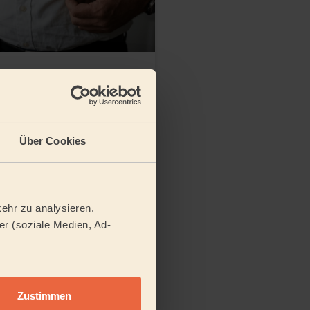
cken entfernen: So
t du Kleidung vor
elben Desaster
Über Cookies
sezeit:
7
Minuten
r Currysoße beim Essen, ein
ehr zu analysieren.
rkuma beim Kochen – und
et ein knallgelber Fleck auf
r (soziale Medien, Ad-
urryflecken gehören zu den
hartnäckigsten
Zustimmen
24. Juni 2026