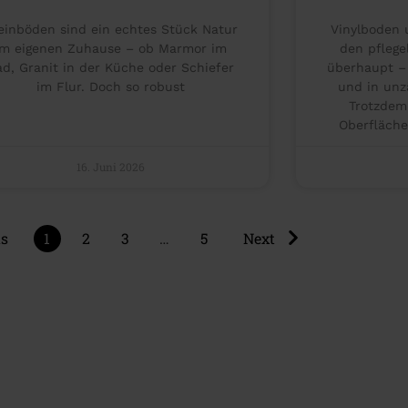
einböden sind ein echtes Stück Natur
Vinylboden
im eigenen Zuhause – ob Marmor im
den pflege
ad, Granit in der Küche oder Schiefer
überhaupt – 
im Flur. Doch so robust
und in unzä
Trotzdem
Oberfläche
16. Juni 2026
us
1
2
3
…
5
Next