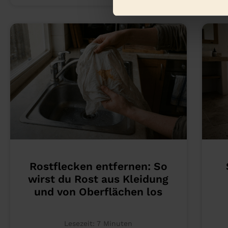
Rostflecken entfernen: So
wirst du Rost aus Kleidung
und von Oberflächen los
Lesezeit:
7
Minuten