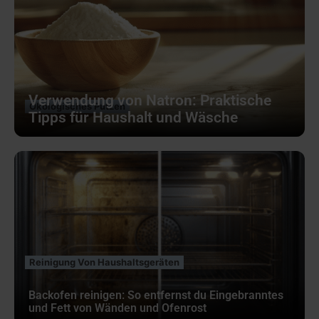
Verwendung von Natron: Praktische
Ökologisches Putzen
Tipps für Haushalt und Wäsche
Reinigung Von Haushaltsgeräten
Backofen reinigen: So entfernst du Eingebranntes
und Fett von Wänden und Ofenrost