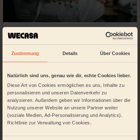
Schuhe reinigen: So werden alle Materialien
wieder sauber
Zustimmung
Details
Über Cookies
Natürlich sind uns, genau wie dir, echte Cookies lieber.
Diese Art von Cookies ermöglichen es uns, Inhalte zu
personalisieren und unseren Datenverkehr zu
analysieren. Außerdem geben wir Informationen über die
Nutzung unserer Website an unsere Partner weiter
Wohnung besenrein übergeben: Was du wirklich
schuldig bist
(soziale Medien, Ad-Personalisierung und Analytics).
Richtlinie zur Verwaltung von Cookies.